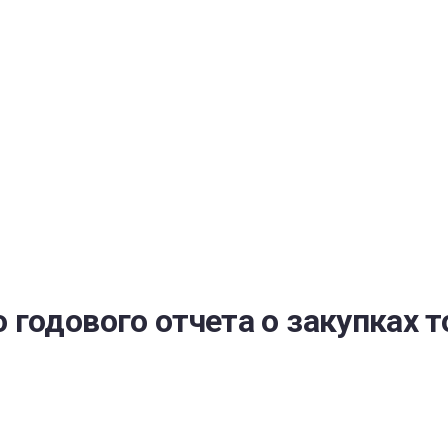
РАТОЙ ДОВЕРИЯ
И” N 273-ФЗ
СИСТЕМЕ В СФЕРЕ ЗАКУПОК ТОВАРОВ, РАБОТ, УСЛУГ ДЛЯ 
УЖД” ОТ 05.04.2013 N 44-ФЗ
одового отчета о закупках то