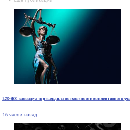
Ещё публикации
223-ФЗ: кассация подтвердила возможность коллективного уча
16 часов назад