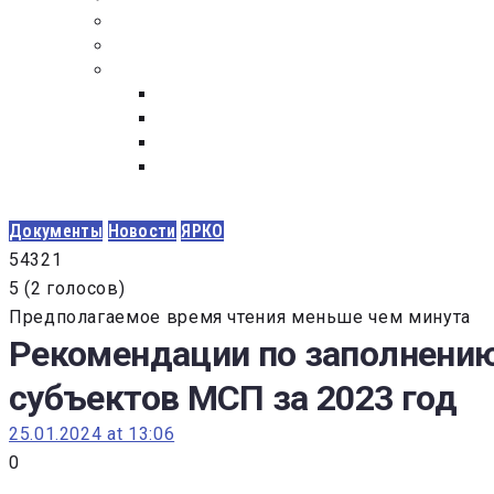
ПОСТАВЩИКАМ
ОБСУЖДЕНИЕ
ДОКУМЕНТЫ
РЕЕСТР ЛИЦ УВОЛЕННЫХ В СВЯЗИ С УТ
ЗАКОН “О ПРОТИВОДЕЙСТВИИ КОРРУПЦИ
ЗАКОН О ЗАКУПКАХ N 223-ФЗ
ФЕДЕРАЛЬНЫЙ ЗАКОН “О КОНТРАКТНОЙ 
ГОСУДАРСТВЕННЫХ И МУНИЦИПАЛЬНЫХ Н
Документы
Новости
ЯРКО
5
4
3
2
1
5
(
2 голосов
)
Предполагаемое время чтения меньше чем минута
Рекомендации по заполнению г
субъектов МСП за 2023 год
25.01.2024 at 13:06
0