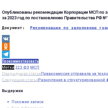
Опубликованы рекомендации Корпорации МСП по зап
за 2023 год по постановлению Правительства РФ №1
Документ:  
Рекомендации по заполнению год
VK
Odnoklassniki
Прокомментировать
Telegram
Метки
223 ФЗ
МСП
Навигация
Предыдущая статья
Правкомиссия отправила на техд
Следующая статья
Разночтения в структурированной 
по
записям
Выдержки
Похожие записи