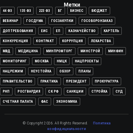
Метки
44 ФЗ
135 ФЗ
223 ФЗ
БГ
БИЗНЕС
БЮДЖЕТ
ВЕБИНАР
ГОСДУМА
ГОСЗАКУПКИ
ГОСОБОРОНЗАКАЗ
ДОПТРЕБОВАНИЯ
ЕИС
ЕП
КАЗНАЧЕЙСТВО
КАРТЕЛЬ
КОНКУРЕНЦИЯ
КОНТРАКТ
КОРРУПЦИЯ
ЛЕКАРСТВА
МВД
МЕДИЦИНА
МИНПРОМТОРГ
МИНСТРОЙ
МИНФИН
МОНИТОРИНГ
МОСКВА
НМЦК
НАЦПРОЕКТЫ
НАЦРЕЖИМ
НЕУСТОЙКА
ОБЗОР
ПЛАНЫ
ПРАВИТЕЛЬСТВО
ПРАКТИКА
ПРЕЗИДЕНТ
ПРОКУРАТУРА
РНП
РОСГВАРДИЯ
СК РФ
САНКЦИИ
СТРОЙКА
СУД
СЧЕТНАЯ ПАЛАТА
ФАС
ЭКОНОМИКА
© Copyright 2026. All Rights Reserved.
Политика
конфидициальности