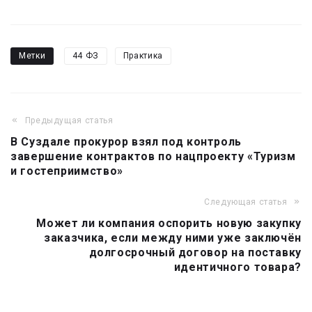
Метки
44 ФЗ
Практика
Предыдущая статья
Навигация
В Суздале прокурор взял под контроль
по
завершение контрактов по нацпроекту «Туризм
записям
и гостеприимство»
Следующая статья
Может ли компания оспорить новую закупку
заказчика, если между ними уже заключён
долгосрочный договор на поставку
идентичного товара?