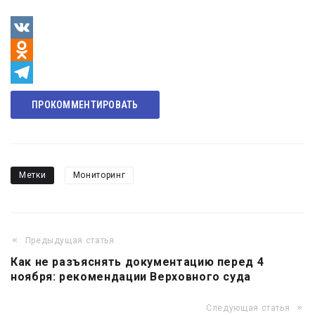
VK
Odnoklassniki
Telegram
ПРОКОММЕНТИРОВАТЬ
Метки
Мониторинг
Предыдущая статья
Навигация
Как не разъяснять документацию перед 4
по
ноября: рекомендации Верховного суда
записям
Следующая статья