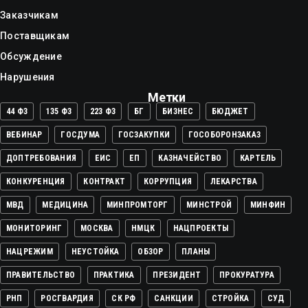
Заказчикам
Поставщикам
Обсуждение
Нарушения
Метки
44 ФЗ
135 ФЗ
223 ФЗ
БГ
БИЗНЕС
БЮДЖЕТ
ВЕБИНАР
ГОСДУМА
ГОСЗАКУПКИ
ГОСОБОРОНЗАКАЗ
ДОПТРЕБОВАНИЯ
ЕИС
ЕП
КАЗНАЧЕЙСТВО
КАРТЕЛЬ
КОНКУРЕНЦИЯ
КОНТРАКТ
КОРРУПЦИЯ
ЛЕКАРСТВА
МВД
МЕДИЦИНА
МИНПРОМТОРГ
МИНСТРОЙ
МИНФИН
МОНИТОРИНГ
МОСКВА
НМЦК
НАЦПРОЕКТЫ
НАЦРЕЖИМ
НЕУСТОЙКА
ОБЗОР
ПЛАНЫ
ПРАВИТЕЛЬСТВО
ПРАКТИКА
ПРЕЗИДЕНТ
ПРОКУРАТУРА
РНП
РОСГВАРДИЯ
СК РФ
САНКЦИИ
СТРОЙКА
СУД