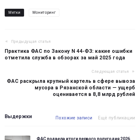
Метки
Мониторинг
Предыдущая статья
Навигация
Практика ФАС по Закону N 44-ФЗ: какие ошибки
по
отметила служба в обзорах за май 2025 года
записям
Следующая статья
ФАС раскрыла крупный картель в сфере вывоза
мусора в Рязанской области — ущерб
оценивается в 8,8 млрд рублей
Выдержки
Похожие записи
Ещё публикации
ФАС подвела итоги первого полугодия 2026