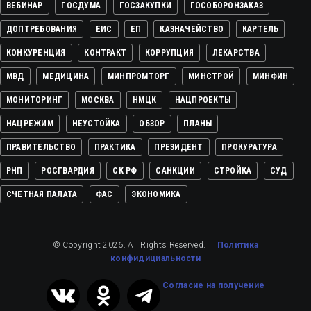
ВЕБИНАР
ГОСДУМА
ГОСЗАКУПКИ
ГОСОБОРОНЗАКАЗ
ДОПТРЕБОВАНИЯ
ЕИС
ЕП
КАЗНАЧЕЙСТВО
КАРТЕЛЬ
КОНКУРЕНЦИЯ
КОНТРАКТ
КОРРУПЦИЯ
ЛЕКАРСТВА
МВД
МЕДИЦИНА
МИНПРОМТОРГ
МИНСТРОЙ
МИНФИН
МОНИТОРИНГ
МОСКВА
НМЦК
НАЦПРОЕКТЫ
НАЦРЕЖИМ
НЕУСТОЙКА
ОБЗОР
ПЛАНЫ
ПРАВИТЕЛЬСТВО
ПРАКТИКА
ПРЕЗИДЕНТ
ПРОКУРАТУРА
РНП
РОСГВАРДИЯ
СК РФ
САНКЦИИ
СТРОЙКА
СУД
СЧЕТНАЯ ПАЛАТА
ФАС
ЭКОНОМИКА
© Copyright 2026. All Rights Reserved.
Политика
конфидициальности
Cогласие на получение