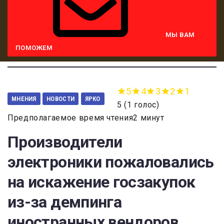
МЫ ВАМ
ПОМОЖЕМ
5
4
3
2
1
МНЕНИЯ
НОВОСТИ
ЯРКО
5
(
1 голос
)
Предполагаемое время чтения2 минут
Производители
электроники пожаловались
на искажение госзакупок
из-за демпинга
иностранных вендоров