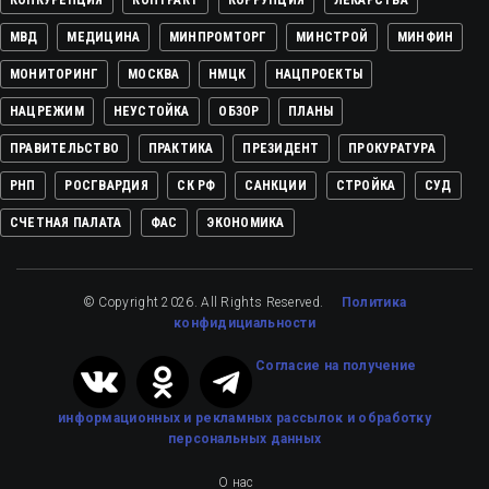
МВД
МЕДИЦИНА
МИНПРОМТОРГ
МИНСТРОЙ
МИНФИН
МОНИТОРИНГ
МОСКВА
НМЦК
НАЦПРОЕКТЫ
НАЦРЕЖИМ
НЕУСТОЙКА
ОБЗОР
ПЛАНЫ
ПРАВИТЕЛЬСТВО
ПРАКТИКА
ПРЕЗИДЕНТ
ПРОКУРАТУРА
РНП
РОСГВАРДИЯ
СК РФ
САНКЦИИ
СТРОЙКА
СУД
СЧЕТНАЯ ПАЛАТА
ФАС
ЭКОНОМИКА
© Copyright 2026. All Rights Reserved.
Политика
конфидициальности
Cогласие на получение
информационных и рекламных рассылок
и обработку
персональных данных
О нас