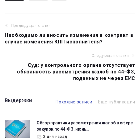
Предыдущая статья
Навигация
Необходимо ли вносить изменения в контракт в
по
случае изменения КПП исполнителя?
записям
Следующая статья
Суд: у контрольного органа отсутствует
обязанность рассмотрения жалоб по 44-ФЗ,
поданных не через ЕИС
Выдержки
Похожие записи
Ещё публикации
Обзор практики рассмотрения жалоб в сфере
закупок по 44-ФЗ, июнь…
2 дня назад