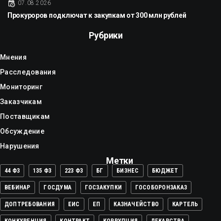
07.08.2026
Прокуроров подключат к закупкам от 300 млн рублей
Рубрики
Мнения
Расследования
Мониторинг
Заказчикам
Поставщикам
Обсуждение
Нарушения
Метки
44 ФЗ
135 ФЗ
223 ФЗ
БГ
БИЗНЕС
БЮДЖЕТ
ВЕБИНАР
ГОСДУМА
ГОСЗАКУПКИ
ГОСОБОРОНЗАКАЗ
ДОПТРЕБОВАНИЯ
ЕИС
ЕП
КАЗНАЧЕЙСТВО
КАРТЕЛЬ
КОНКУРЕНЦИЯ
КОНТРАКТ
КОРРУПЦИЯ
ЛЕКАРСТВА