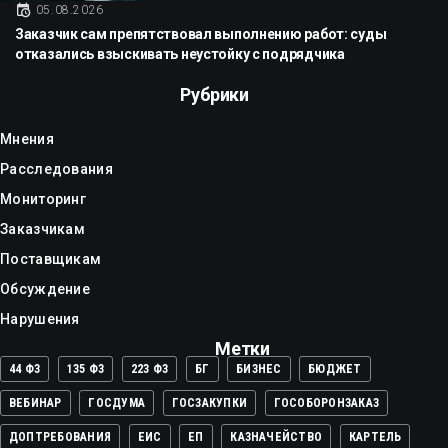
05.08.2026
Заказчик сам препятствовал выполнению работ: суды
отказались взыскивать неустойку с подрядчика
Рубрики
Мнения
Расследования
Мониторинг
Заказчикам
Поставщикам
Обсуждение
Нарушения
Метки
44 ФЗ
135 ФЗ
223 ФЗ
БГ
БИЗНЕС
БЮДЖЕТ
ВЕБИНАР
ГОСДУМА
ГОСЗАКУПКИ
ГОСОБОРОНЗАКАЗ
ДОПТРЕБОВАНИЯ
ЕИС
ЕП
КАЗНАЧЕЙСТВО
КАРТЕЛЬ