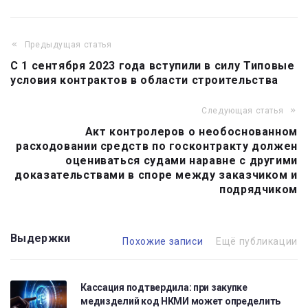
Предыдущая статья
Навигация
С 1 сентября 2023 года вступили в силу Типовые
по
условия контрактов в области строительства
записям
Следующая статья
Акт контролеров о необоснованном
расходовании средств по госконтракту должен
оцениваться судами наравне с другими
доказательствами в споре между заказчиком и
подрядчиком
Выдержки
Похожие записи
Ещё публикации
Кассация подтвердила: при закупке
медизделий код НКМИ может определить