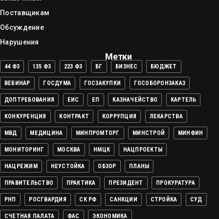
Поставщикам
Обсуждение
Нарушения
Метки
44 ФЗ
135 ФЗ
223 ФЗ
БГ
БИЗНЕС
БЮДЖЕТ
ВЕБИНАР
ГОСДУМА
ГОСЗАКУПКИ
ГОСОБОРОНЗАКАЗ
ДОПТРЕБОВАНИЯ
ЕИС
ЕП
КАЗНАЧЕЙСТВО
КАРТЕЛЬ
КОНКУРЕНЦИЯ
КОНТРАКТ
КОРРУПЦИЯ
ЛЕКАРСТВА
МВД
МЕДИЦИНА
МИНПРОМТОРГ
МИНСТРОЙ
МИНФИН
МОНИТОРИНГ
МОСКВА
НМЦК
НАЦПРОЕКТЫ
НАЦРЕЖИМ
НЕУСТОЙКА
ОБЗОР
ПЛАНЫ
ПРАВИТЕЛЬСТВО
ПРАКТИКА
ПРЕЗИДЕНТ
ПРОКУРАТУРА
РНП
РОСГВАРДИЯ
СК РФ
САНКЦИИ
СТРОЙКА
СУД
СЧЕТНАЯ ПАЛАТА
ФАС
ЭКОНОМИКА