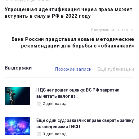
Предыдущая статья
Навигация
Упрощенная идентификация через права может
по
вступить в силу в РФ в 2022 году
записям
Следующая статья
Банк России представил новые методические
рекомендации для борьбы с «обналичкой»
Выдержки
Похожие записи
Ещё публикации
НДС не прошел оценку: ВС РФ запретил
вычитать налог из…
2 дня назад
Еще один суд: заказчик вправе сверять заявку
со сведениями ГИСП
3 дня назад