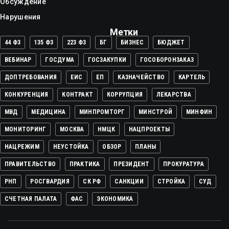
Обсуждение
Нарушения
Метки
44 ФЗ
135 ФЗ
223 ФЗ
БГ
БИЗНЕС
БЮДЖЕТ
ВЕБИНАР
ГОСДУМА
ГОСЗАКУПКИ
ГОСОБОРОНЗАКАЗ
ДОПТРЕБОВАНИЯ
ЕИС
ЕП
КАЗНАЧЕЙСТВО
КАРТЕЛЬ
КОНКУРЕНЦИЯ
КОНТРАКТ
КОРРУПЦИЯ
ЛЕКАРСТВА
МВД
МЕДИЦИНА
МИНПРОМТОРГ
МИНСТРОЙ
МИНФИН
МОНИТОРИНГ
МОСКВА
НМЦК
НАЦПРОЕКТЫ
НАЦРЕЖИМ
НЕУСТОЙКА
ОБЗОР
ПЛАНЫ
ПРАВИТЕЛЬСТВО
ПРАКТИКА
ПРЕЗИДЕНТ
ПРОКУРАТУРА
РНП
РОСГВАРДИЯ
СК РФ
САНКЦИИ
СТРОЙКА
СУД
СЧЕТНАЯ ПАЛАТА
ФАС
ЭКОНОМИКА