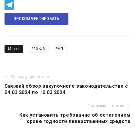
Odnoklassniki
Telegram
ПРОКОММЕНТИРОВАТЬ
Метки
223 ФЗ
РНП
Предыдущая статья
Навигация
Свежий обзор закупочного законодательства с
по
04.03.2024 по 10.03.2024
записям
Следующая статья
Как установить требование об остаточном
сроке годности лекарственных средств