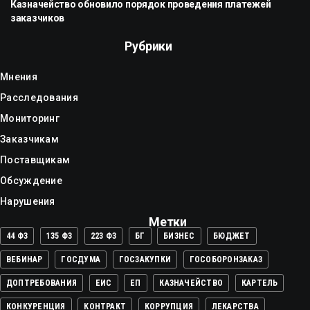
Казначейство обновило порядок проведения платежей
заказчиков
Рубрики
Мнения
Расследования
Мониторинг
Заказчикам
Поставщикам
Обсуждение
Нарушения
Метки
44 ФЗ
135 ФЗ
223 ФЗ
БГ
БИЗНЕС
БЮДЖЕТ
ВЕБИНАР
ГОСДУМА
ГОСЗАКУПКИ
ГОСОБОРОНЗАКАЗ
ДОПТРЕБОВАНИЯ
ЕИС
ЕП
КАЗНАЧЕЙСТВО
КАРТЕЛЬ
КОНКУРЕНЦИЯ
КОНТРАКТ
КОРРУПЦИЯ
ЛЕКАРСТВА