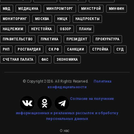
МВД
МЕДИЦИНА
МИНПРОМТОРГ
МИНСТРОЙ
МИНФИН
МОНИТОРИНГ
МОСКВА
НМЦК
НАЦПРОЕКТЫ
НАЦРЕЖИМ
НЕУСТОЙКА
ОБЗОР
ПЛАНЫ
ПРАВИТЕЛЬСТВО
ПРАКТИКА
ПРЕЗИДЕНТ
ПРОКУРАТУРА
РНП
РОСГВАРДИЯ
СК РФ
САНКЦИИ
СТРОЙКА
СУД
СЧЕТНАЯ ПАЛАТА
ФАС
ЭКОНОМИКА
© Copyright 2026. All Rights Reserved.
Политика
конфидициальности
Cогласие на получение
информационных и рекламных рассылок
и обработку
персональных данных
О нас