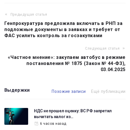
Предыдущая статья
Навигация
Генпрокуратура предложила включать в РНП за
по
подложные документы в заявках и требует от
записям
ФАС усилить контроль за госзакупками
Следующая статья
«Частное мнение»: закупаем автобус в режиме
постановления № 1875 (Закон № 44-ФЗ),
03.04.2025
Выдержки
Похожие записи
Ещё публикации
НДС не прошел оценку: ВС РФ запретил
вычитать налог из…
6 часов назад