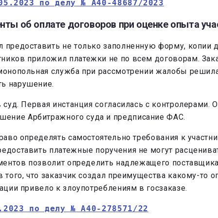
05.2023 по делу № А40-48687/2023
нты об оплате договоров при оценке опыта уча
л предоставить не только заполненную форму, копии д
ников приложил платежки не по всем договорам. Зака
имонопольная служба при рассмотрении жалобы решила
ть нарушение.
в суд. Первая инстанция согласилась с контролерами.
шение Арбитражного суда и предписание ФАС.
право определять самостоятельно требования к участн
едоставить платежные поручения не могут расцениват
кументов позволит определить надлежащего поставщика
в того, что заказчик создал преимущества какому-то 
тации привело к злоупотреблениям в госзаказе.
.2023 по делу № А40-278571/22