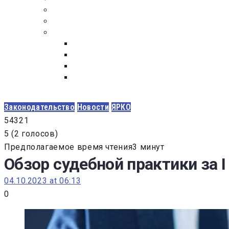
ПОСТАВЩИКАМ
ОБСУЖДЕНИЕ
ДОКУМЕНТЫ
РЕЕСТР ЛИЦ УВОЛЕННЫХ В СВЯЗИ С УТ
ЗАКОН “О ПРОТИВОДЕЙСТВИИ КОРРУПЦИ
ЗАКОН О ЗАКУПКАХ N 223-ФЗ
ФЕДЕРАЛЬНЫЙ ЗАКОН “О КОНТРАКТНОЙ 
ГОСУДАРСТВЕННЫХ И МУНИЦИПАЛЬНЫХ Н
Законодательство
Новости
ЯРКО
5
4
3
2
1
5
(
2 голосов
)
Предполагаемое время чтения3 минут
Обзор судебной практики за I
04.10.2023 at 06:13
0