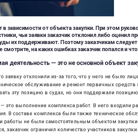
 в зависимости от объекта закупки. При этом руков
стники, чьи заявки заказчик отклонил либо оценил п
 суды их поддерживают. Поэтому заказчикам следуе
смотрите, на каких ошибках заказчик попался и что
ая деятельность — это не основной объект зак
го заявку отклонили из-за того, что у него не было л
ехническое обслуживание и ремонт первичных средств
вать эту позицию в судах, но они поддержали позицию
 — это выполнение комплекса работ. В него входили р
ия. В составе комплекса были также техническое обс
эти работы не были самостоятельным объектом закупки.
я, заказчик ограничил количество участников закупки