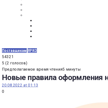
ПОСТАВЩИКАМ
ОБСУЖДЕНИЕ
ДОКУМЕНТЫ
РЕЕСТР ЛИЦ УВОЛЕННЫХ В СВЯЗИ С УТ
ЗАКОН “О ПРОТИВОДЕЙСТВИИ КОРРУПЦИ
ЗАКОН О ЗАКУПКАХ N 223-ФЗ
ФЕДЕРАЛЬНЫЙ ЗАКОН “О КОНТРАКТНОЙ 
ГОСУДАРСТВЕННЫХ И МУНИЦИПАЛЬНЫХ Н
Поставщикам
ЯРКО
5
4
3
2
1
5
(
2 голосов
)
Предполагаемое время чтения5 минуты
Новые правила оформления н
20.08.2022 at 01:13
0