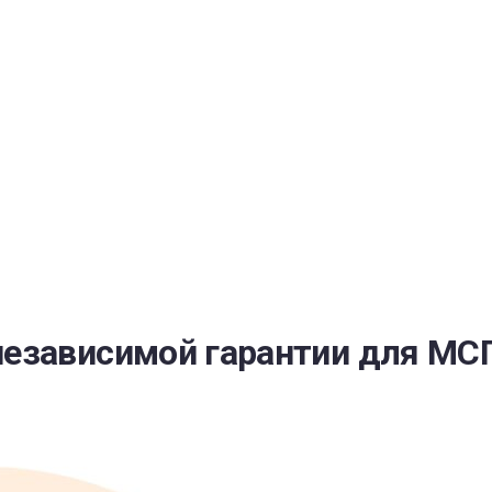
РАТОЙ ДОВЕРИЯ
И” N 273-ФЗ
СИСТЕМЕ В СФЕРЕ ЗАКУПОК ТОВАРОВ, РАБОТ, УСЛУГ ДЛЯ 
УЖД” ОТ 05.04.2013 N 44-ФЗ
езависимой гарантии для МСП