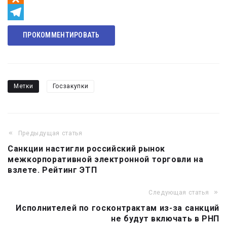
Odnoklassniki
Telegram
ПРОКОММЕНТИРОВАТЬ
Метки
Госзакупки
Предыдущая статья
Навигация
Санкции настигли российский рынок
по
межкорпоративной электронной торговли на
записям
взлете. Рейтинг ЭТП
Следующая статья
Исполнителей по госконтрактам из-за санкций
не будут включать в РНП