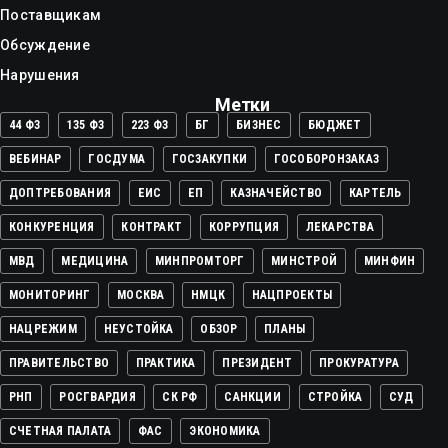
Поставщикам
Обсуждение
Нарушения
Метки
44 ФЗ
135 ФЗ
223 ФЗ
БГ
БИЗНЕС
БЮДЖЕТ
ВЕБИНАР
ГОСДУМА
ГОСЗАКУПКИ
ГОСОБОРОНЗАКАЗ
ДОПТРЕБОВАНИЯ
ЕИС
ЕП
КАЗНАЧЕЙСТВО
КАРТЕЛЬ
КОНКУРЕНЦИЯ
КОНТРАКТ
КОРРУПЦИЯ
ЛЕКАРСТВА
МВД
МЕДИЦИНА
МИНПРОМТОРГ
МИНСТРОЙ
МИНФИН
МОНИТОРИНГ
МОСКВА
НМЦК
НАЦПРОЕКТЫ
НАЦРЕЖИМ
НЕУСТОЙКА
ОБЗОР
ПЛАНЫ
ПРАВИТЕЛЬСТВО
ПРАКТИКА
ПРЕЗИДЕНТ
ПРОКУРАТУРА
РНП
РОСГВАРДИЯ
СК РФ
САНКЦИИ
СТРОЙКА
СУД
СЧЕТНАЯ ПАЛАТА
ФАС
ЭКОНОМИКА