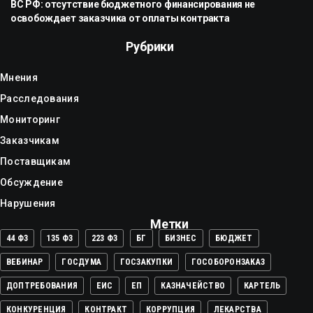
ВС РФ: отсутствие бюджетного финансирования не
освобождает заказчика от оплаты контракта
Рубрики
Мнения
Расследования
Мониторинг
Заказчикам
Поставщикам
Обсуждение
Нарушения
Метки
44 ФЗ
135 ФЗ
223 ФЗ
БГ
БИЗНЕС
БЮДЖЕТ
ВЕБИНАР
ГОСДУМА
ГОСЗАКУПКИ
ГОСОБОРОНЗАКАЗ
ДОПТРЕБОВАНИЯ
ЕИС
ЕП
КАЗНАЧЕЙСТВО
КАРТЕЛЬ
КОНКУРЕНЦИЯ
КОНТРАКТ
КОРРУПЦИЯ
ЛЕКАРСТВА