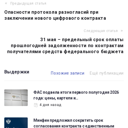
Предыдущая статья
Навигация
Опасности протокола разногласий при
по
заключении нового цифрового контракта
записям
Следующая статья
31 мая – предельный срок оплаты
прошлогодней задолженности по контрактам
получателями средств федерального бюджета
Выдержки
Похожие записи
Ещё публикации
ФАС подвела итоги первого полугодия 2026
года: цены, картели и…
4 дня назад
Минфин предложил сократить срок
согласования контракта с единственным