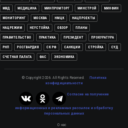
МВД
МЕДИЦИНА
МИНПРОМТОРГ
МИНСТРОЙ
МИНФИН
МОНИТОРИНГ
МОСКВА
НМЦК
НАЦПРОЕКТЫ
НАЦРЕЖИМ
НЕУСТОЙКА
ОБЗОР
ПЛАНЫ
ПРАВИТЕЛЬСТВО
ПРАКТИКА
ПРЕЗИДЕНТ
ПРОКУРАТУРА
РНП
РОСГВАРДИЯ
СК РФ
САНКЦИИ
СТРОЙКА
СУД
СЧЕТНАЯ ПАЛАТА
ФАС
ЭКОНОМИКА
© Copyright 2026. All Rights Reserved.
Политика
конфидициальности
Cогласие на получение
информационных и рекламных рассылок
и обработку
персональных данных
О нас