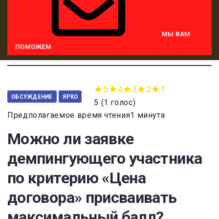
МЫ ВАМ
ПОМОЖЕМ
5
4
3
2
1
ОБСУЖДЕНИЕ
ЯРКО
5
(
1 голос
)
Предполагаемое время чтения1 минута
Можно ли заявке
демпингующего участника
по критерию «Цена
договора» присваивать
максимальный балл?