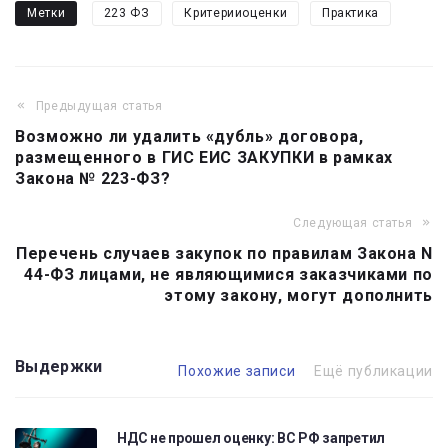
Метки
223 ФЗ
Критерииоценки
Практика
Предыдущая статья
Навигация
Возможно ли удалить «дубль» договора,
по
размещенного в ГИС ЕИС ЗАКУПКИ в рамках
записям
Закона № 223-ФЗ?
Следующая статья
Перечень случаев закупок по правилам Закона N
44-ФЗ лицами, не являющимися заказчиками по
этому закону, могут дополнить
Выдержки
Похожие записи
Ещё публикации
НДС не прошел оценку: ВС РФ запретил