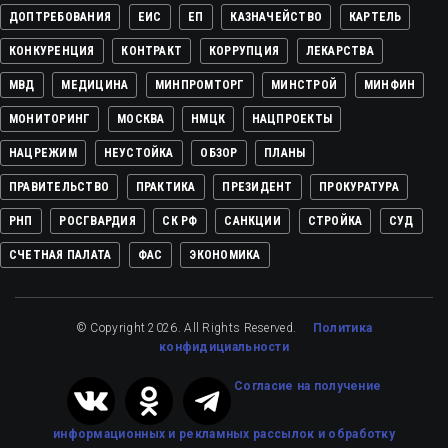
ДОПТРЕБОВАНИЯ
ЕИС
ЕП
КАЗНАЧЕЙСТВО
КАРТЕЛЬ
КОНКУРЕНЦИЯ
КОНТРАКТ
КОРРУПЦИЯ
ЛЕКАРСТВА
МВД
МЕДИЦИНА
МИНПРОМТОРГ
МИНСТРОЙ
МИНФИН
МОНИТОРИНГ
МОСКВА
НМЦК
НАЦПРОЕКТЫ
НАЦРЕЖИМ
НЕУСТОЙКА
ОБЗОР
ПЛАНЫ
ПРАВИТЕЛЬСТВО
ПРАКТИКА
ПРЕЗИДЕНТ
ПРОКУРАТУРА
РНП
РОСГВАРДИЯ
СК РФ
САНКЦИИ
СТРОЙКА
СУД
СЧЕТНАЯ ПАЛАТА
ФАС
ЭКОНОМИКА
© Copyright 2026. All Rights Reserved.
Политика
конфидициальности
Cогласие на получение
информационных и рекламных рассылок
и обработку