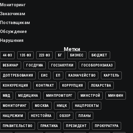
Мониторинг
Заказчикам
Поставщикам
Обсуждение
Нарушения
Метки
44 ФЗ
135 ФЗ
223 ФЗ
БГ
БИЗНЕС
БЮДЖЕТ
ВЕБИНАР
ГОСДУМА
ГОСЗАКУПКИ
ГОСОБОРОНЗАКАЗ
ДОПТРЕБОВАНИЯ
ЕИС
ЕП
КАЗНАЧЕЙСТВО
КАРТЕЛЬ
КОНКУРЕНЦИЯ
КОНТРАКТ
КОРРУПЦИЯ
ЛЕКАРСТВА
МВД
МЕДИЦИНА
МИНПРОМТОРГ
МИНСТРОЙ
МИНФИН
МОНИТОРИНГ
МОСКВА
НМЦК
НАЦПРОЕКТЫ
НАЦРЕЖИМ
НЕУСТОЙКА
ОБЗОР
ПЛАНЫ
ПРАВИТЕЛЬСТВО
ПРАКТИКА
ПРЕЗИДЕНТ
ПРОКУРАТУРА