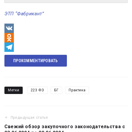
ЭТП “Фабрикант”
VK
Odnoklassniki
Telegram
ПРОКОММЕНТИРОВАТЬ
Метки
223 ФЗ
БГ
Практика
Предыдущая статья
Навигация
Свежий обзор закупочного законодательства с
по