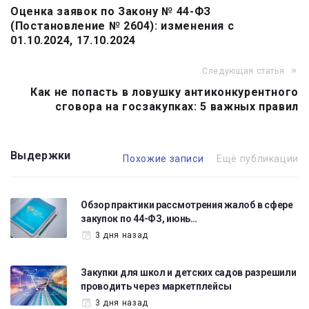
Оценка заявок по Закону № 44-ФЗ
по
(Постановление № 2604): изменения с
записям
01.10.2024, 17.10.2024
Следующая статья
Как не попасть в ловушку антиконкурентного
сговора на госзакупках: 5 важных правил
Выдержки
Похожие записи
Ещё публикации
Обзор практики рассмотрения жалоб в сфере
закупок по 44-ФЗ, июнь…
3 дня назад
Закупки для школ и детских садов разрешили
проводить через маркетплейсы
3 дня назад