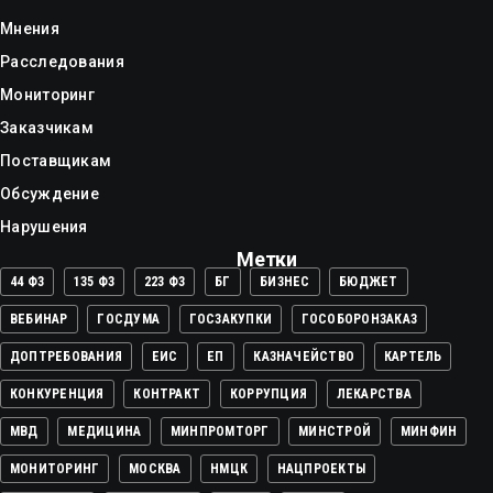
Мнения
Расследования
Мониторинг
Заказчикам
Поставщикам
Обсуждение
Нарушения
Метки
44 ФЗ
135 ФЗ
223 ФЗ
БГ
БИЗНЕС
БЮДЖЕТ
ВЕБИНАР
ГОСДУМА
ГОСЗАКУПКИ
ГОСОБОРОНЗАКАЗ
ДОПТРЕБОВАНИЯ
ЕИС
ЕП
КАЗНАЧЕЙСТВО
КАРТЕЛЬ
КОНКУРЕНЦИЯ
КОНТРАКТ
КОРРУПЦИЯ
ЛЕКАРСТВА
МВД
МЕДИЦИНА
МИНПРОМТОРГ
МИНСТРОЙ
МИНФИН
МОНИТОРИНГ
МОСКВА
НМЦК
НАЦПРОЕКТЫ