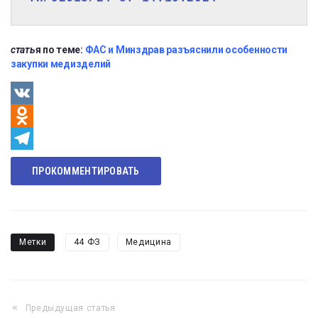
стать
я по теме:
ФАС и Минздрав разъяснили особенности
закупки медизделий
VK
Odnoklassniki
Telegram
ПРОКОММЕНТИРОВАТЬ
Метки
44 ФЗ
Медицина
Предыдущая статья
Навигация