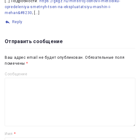
[…] Подробности:
https://gkgz.ru/minstroj-obnovil-metodiku-
opredeleniya-smetnyh-tsen-na-ekspluatatsiyu-mashin-i-
mehan&#8230
; […]
Reply
Отправить сообщение
Ваш адрес email не будет опубликован.
Обязательные поля
помечены
*
Сообщение
Имя
*