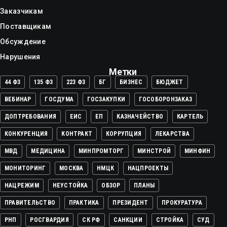
Заказчикам
Поставщикам
Обсуждение
Нарушения
Метки
44 ФЗ
135 ФЗ
223 ФЗ
БГ
БИЗНЕС
БЮДЖЕТ
ВЕБИНАР
ГОСДУМА
ГОСЗАКУПКИ
ГОСОБОРОНЗАКАЗ
ДОПТРЕБОВАНИЯ
ЕИС
ЕП
КАЗНАЧЕЙСТВО
КАРТЕЛЬ
КОНКУРЕНЦИЯ
КОНТРАКТ
КОРРУПЦИЯ
ЛЕКАРСТВА
МВД
МЕДИЦИНА
МИНПРОМТОРГ
МИНСТРОЙ
МИНФИН
МОНИТОРИНГ
МОСКВА
НМЦК
НАЦПРОЕКТЫ
НАЦРЕЖИМ
НЕУСТОЙКА
ОБЗОР
ПЛАНЫ
ПРАВИТЕЛЬСТВО
ПРАКТИКА
ПРЕЗИДЕНТ
ПРОКУРАТУРА
РНП
РОСГВАРДИЯ
СК РФ
САНКЦИИ
СТРОЙКА
СУД