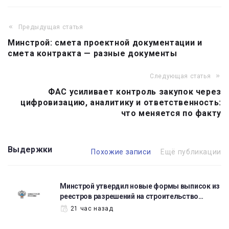
Предыдущая статья
Навигация
Минстрой: смета проектной документации и
по
смета контракта — разные документы
записям
Следующая статья
ФАС усиливает контроль закупок через
цифровизацию, аналитику и ответственность:
что меняется по факту
Выдержки
Похожие записи
Ещё публикации
Минстрой утвердил новые формы выписок из
реестров разрешений на строительство…
21 час назад