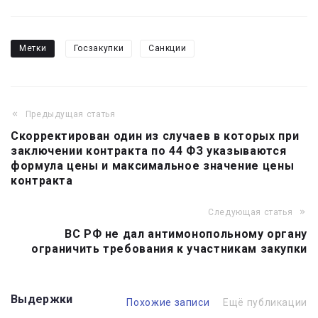
Метки
Госзакупки
Санкции
Предыдущая статья
Навигация
Скорректирован один из случаев в которых при
по
заключении контракта по 44 ФЗ указываются
записям
формула цены и максимальное значение цены
контракта
Следующая статья
ВС РФ не дал антимонопольному органу
ограничить требования к участникам закупки
Выдержки
Похожие записи
Ещё публикации