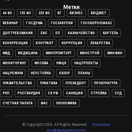
Метки
44 ФЗ
135 ФЗ
223 ФЗ
БГ
БИЗНЕС
БЮДЖЕТ
ВЕБИНАР
ГОСДУМА
ГОСЗАКУПКИ
ГОСОБОРОНЗАКАЗ
ДОПТРЕБОВАНИЯ
ЕИС
ЕП
КАЗНАЧЕЙСТВО
КАРТЕЛЬ
КОНКУРЕНЦИЯ
КОНТРАКТ
КОРРУПЦИЯ
ЛЕКАРСТВА
МВД
МЕДИЦИНА
МИНПРОМТОРГ
МИНСТРОЙ
МИНФИН
МОНИТОРИНГ
МОСКВА
НМЦК
НАЦПРОЕКТЫ
НАЦРЕЖИМ
НЕУСТОЙКА
ОБЗОР
ПЛАНЫ
ПРАВИТЕЛЬСТВО
ПРАКТИКА
ПРЕЗИДЕНТ
ПРОКУРАТУРА
РНП
РОСГВАРДИЯ
СК РФ
САНКЦИИ
СТРОЙКА
СУД
СЧЕТНАЯ ПАЛАТА
ФАС
ЭКОНОМИКА
© Copyright 2026. All Rights Reserved.
Политика
конфидициальности