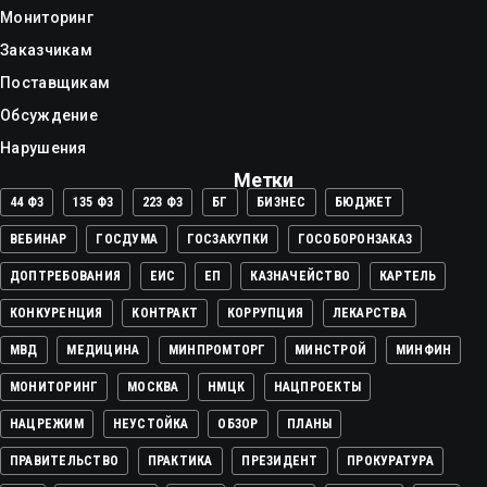
Мониторинг
Заказчикам
Поставщикам
Обсуждение
Нарушения
Метки
44 ФЗ
135 ФЗ
223 ФЗ
БГ
БИЗНЕС
БЮДЖЕТ
ВЕБИНАР
ГОСДУМА
ГОСЗАКУПКИ
ГОСОБОРОНЗАКАЗ
ДОПТРЕБОВАНИЯ
ЕИС
ЕП
КАЗНАЧЕЙСТВО
КАРТЕЛЬ
КОНКУРЕНЦИЯ
КОНТРАКТ
КОРРУПЦИЯ
ЛЕКАРСТВА
МВД
МЕДИЦИНА
МИНПРОМТОРГ
МИНСТРОЙ
МИНФИН
МОНИТОРИНГ
МОСКВА
НМЦК
НАЦПРОЕКТЫ
НАЦРЕЖИМ
НЕУСТОЙКА
ОБЗОР
ПЛАНЫ
ПРАВИТЕЛЬСТВО
ПРАКТИКА
ПРЕЗИДЕНТ
ПРОКУРАТУРА