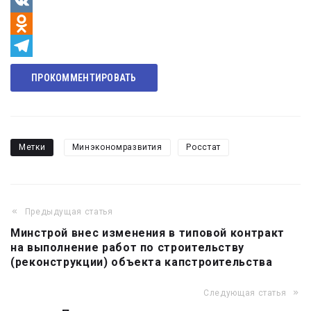
VK
Odnoklassniki
Telegram
ПРОКОММЕНТИРОВАТЬ
Метки
Минэкономразвития
Росстат
Предыдущая статья
Навигация
Минстрой внес изменения в типовой контракт
по
на выполнение работ по строительству
записям
(реконструкции) объекта капстроительства
Следующая статья