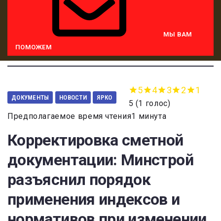
МЫ ВАМ
ПОМОЖЕМ
5
4
3
2
1
ДОКУМЕНТЫ
НОВОСТИ
ЯРКО
5
(
1 голос
)
Предполагаемое время чтения1 минута
Корректировка сметной
документации: Минстрой
разъяснил порядок
применения индексов и
нормативов при изменении