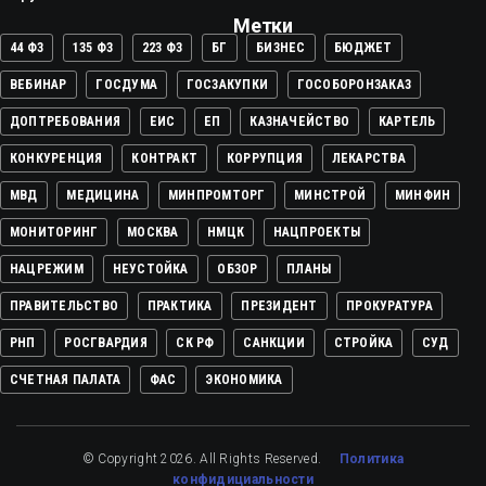
Метки
44 ФЗ
135 ФЗ
223 ФЗ
БГ
БИЗНЕС
БЮДЖЕТ
ВЕБИНАР
ГОСДУМА
ГОСЗАКУПКИ
ГОСОБОРОНЗАКАЗ
ДОПТРЕБОВАНИЯ
ЕИС
ЕП
КАЗНАЧЕЙСТВО
КАРТЕЛЬ
КОНКУРЕНЦИЯ
КОНТРАКТ
КОРРУПЦИЯ
ЛЕКАРСТВА
МВД
МЕДИЦИНА
МИНПРОМТОРГ
МИНСТРОЙ
МИНФИН
МОНИТОРИНГ
МОСКВА
НМЦК
НАЦПРОЕКТЫ
НАЦРЕЖИМ
НЕУСТОЙКА
ОБЗОР
ПЛАНЫ
ПРАВИТЕЛЬСТВО
ПРАКТИКА
ПРЕЗИДЕНТ
ПРОКУРАТУРА
РНП
РОСГВАРДИЯ
СК РФ
САНКЦИИ
СТРОЙКА
СУД
СЧЕТНАЯ ПАЛАТА
ФАС
ЭКОНОМИКА
© Copyright 2026. All Rights Reserved.
Политика
конфидициальности