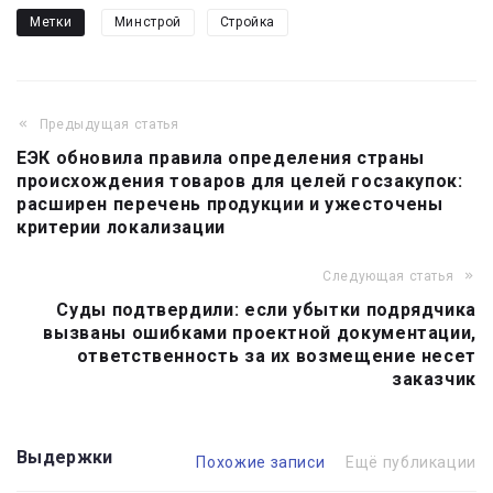
Метки
Минстрой
Стройка
Предыдущая статья
Навигация
ЕЭК обновила правила определения страны
по
происхождения товаров для целей госзакупок:
записям
расширен перечень продукции и ужесточены
критерии локализации
Следующая статья
Суды подтвердили: если убытки подрядчика
вызваны ошибками проектной документации,
ответственность за их возмещение несет
заказчик
Выдержки
Похожие записи
Ещё публикации