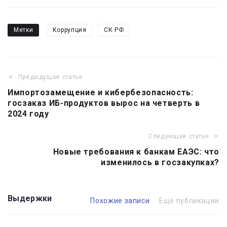
Метки
Коррупция
СК РФ
Предыдущая статья
Навигация
Импортозамещение и кибербезопасность:
по
госзаказ ИБ-продуктов вырос на четверть в
записям
2024 году
Следующая статья
Новые требования к банкам ЕАЭС: что
изменилось в госзакупках?
Выдержки
Похожие записи
Ещё публикации