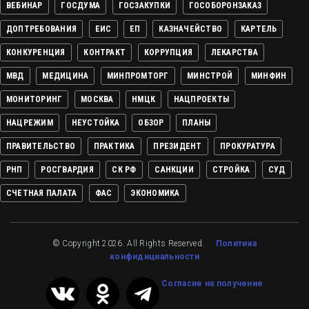
ВЕБИНАР
ГОСДУМА
ГОСЗАКУПКИ
ГОСОБОРОНЗАКАЗ
ДОПТРЕБОВАНИЯ
ЕИС
ЕП
КАЗНАЧЕЙСТВО
КАРТЕЛЬ
КОНКУРЕНЦИЯ
КОНТРАКТ
КОРРУПЦИЯ
ЛЕКАРСТВА
МВД
МЕДИЦИНА
МИНПРОМТОРГ
МИНСТРОЙ
МИНФИН
МОНИТОРИНГ
МОСКВА
НМЦК
НАЦПРОЕКТЫ
НАЦРЕЖИМ
НЕУСТОЙКА
ОБЗОР
ПЛАНЫ
ПРАВИТЕЛЬСТВО
ПРАКТИКА
ПРЕЗИДЕНТ
ПРОКУРАТУРА
РНП
РОСГВАРДИЯ
СК РФ
САНКЦИИ
СТРОЙКА
СУД
СЧЕТНАЯ ПАЛАТА
ФАС
ЭКОНОМИКА
© Copyright 2026. All Rights Reserved.
Политика
конфидициальности
Cогласие на получение