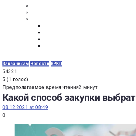
ПОСТАВЩИКАМ
ОБСУЖДЕНИЕ
ДОКУМЕНТЫ
РЕЕСТР ЛИЦ УВОЛЕННЫХ В СВЯЗИ С УТ
ЗАКОН “О ПРОТИВОДЕЙСТВИИ КОРРУПЦИ
ЗАКОН О ЗАКУПКАХ N 223-ФЗ
ФЕДЕРАЛЬНЫЙ ЗАКОН “О КОНТРАКТНОЙ 
ГОСУДАРСТВЕННЫХ И МУНИЦИПАЛЬНЫХ Н
Заказчикам
Новости
ЯРКО
5
4
3
2
1
5
(
1 голос
)
Предполагаемое время чтения2 минут
Какой способ закупки выбрат
08.12.2021 at 08:49
0