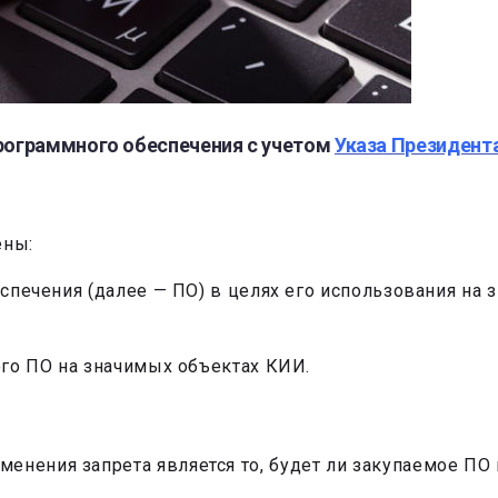
рограммного обеспечения с учетом
Указа Президента
ены:
беспечения (далее — ПО) в целях его использования на
ного ПО на значимых объектах КИИ.
енения запрета является то, будет ли закупаемое ПО