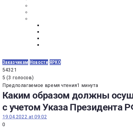
ПОСТАВЩИКАМ
ОБСУЖДЕНИЕ
ДОКУМЕНТЫ
РЕЕСТР ЛИЦ УВОЛЕННЫХ В СВЯЗИ С УТ
ЗАКОН “О ПРОТИВОДЕЙСТВИИ КОРРУПЦИ
ЗАКОН О ЗАКУПКАХ N 223-ФЗ
ФЕДЕРАЛЬНЫЙ ЗАКОН “О КОНТРАКТНОЙ 
ГОСУДАРСТВЕННЫХ И МУНИЦИПАЛЬНЫХ Н
Заказчикам
Новости
ЯРКО
5
4
3
2
1
5
(
3 голосов
)
Предполагаемое время чтения1 минута
Каким образом должны осущ
с учетом Указа Президента Р
19.04.2022 at 09:02
0