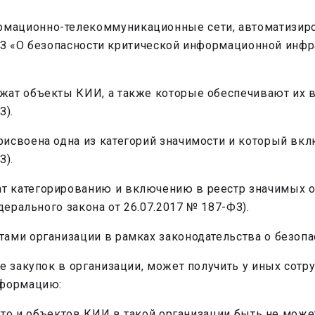
рмационно-телекоммуникационные сети, автоматизир
87-ФЗ «О безопасности критической информационной ин
жат объекты КИИ, а также которые обеспечивают их 
З).
рисвоена одна из категорий значимости и который вк
З).
т категорированию и включению в реестр значимых о
дерального закона от 26.07.2017 № 187-ФЗ).
ами организации в рамках законодательства о безопа
е закупок в организации, может получить у иных сотру
нформацию:
 то и объектов КИИ в такой организации быть не может