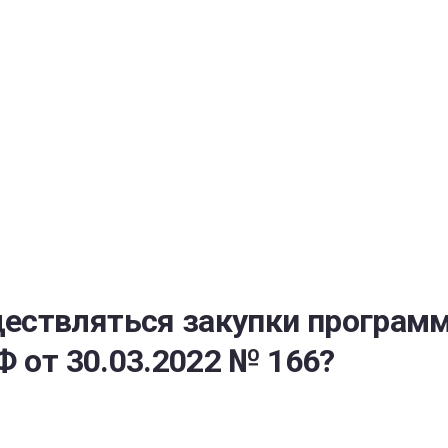
РАТОЙ ДОВЕРИЯ
И” N 273-ФЗ
СИСТЕМЕ В СФЕРЕ ЗАКУПОК ТОВАРОВ, РАБОТ, УСЛУГ ДЛЯ 
УЖД” ОТ 05.04.2013 N 44-ФЗ
ествляться закупки программ
Ф от 30.03.2022 № 166?