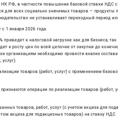
 НК РФ, в частности повышение базовой ставки НДС 
ется для всех социально значимых товаров — продукты 
онодательство не устанавливает переходный период ил
 с 1 января 2026 года.
риведет к налоговой нагрузке как для бизнеса, так и
дет к росту цен по всей цепочке от закупки до конечн
вязи организациям необходимо провести анализ соста
 услуг).
ализации товаров (работ, услуг) с применением базово
ризнаются операции по реализации товаров (работ, ус
анных товаров, работ, услуг (с учетом акциза для под
етом акциза для подакцизных товаров) на ставку НДС.