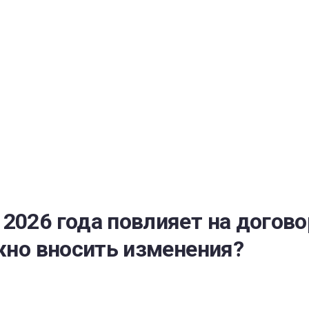
РАТОЙ ДОВЕРИЯ
И” N 273-ФЗ
СИСТЕМЕ В СФЕРЕ ЗАКУПОК ТОВАРОВ, РАБОТ, УСЛУГ ДЛЯ 
УЖД” ОТ 05.04.2013 N 44-ФЗ
2026 года повлияет на догово
ужно вносить изменения?