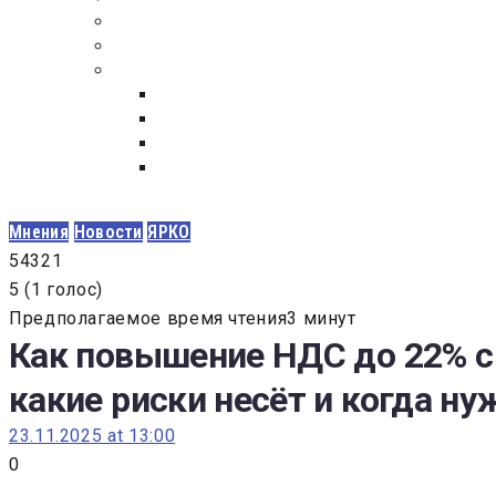
ПОСТАВЩИКАМ
ОБСУЖДЕНИЕ
ДОКУМЕНТЫ
РЕЕСТР ЛИЦ УВОЛЕННЫХ В СВЯЗИ С УТ
ЗАКОН “О ПРОТИВОДЕЙСТВИИ КОРРУПЦИ
ЗАКОН О ЗАКУПКАХ N 223-ФЗ
ФЕДЕРАЛЬНЫЙ ЗАКОН “О КОНТРАКТНОЙ 
ГОСУДАРСТВЕННЫХ И МУНИЦИПАЛЬНЫХ Н
Мнения
Новости
ЯРКО
5
4
3
2
1
5
(
1 голос
)
Предполагаемое время чтения3 минут
Как повышение НДС до 22% с 
какие риски несёт и когда н
23.11.2025 at 13:00
0