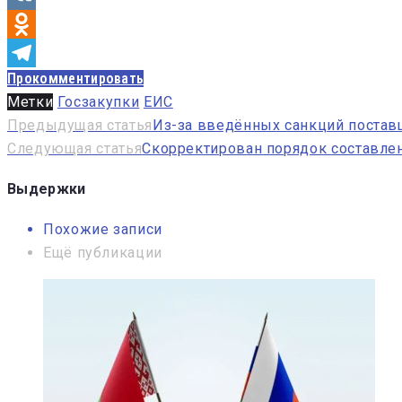
VK
Odnoklassniki
Прокомментировать
Telegram
Метки
Госзакупки
ЕИС
Навигация
Предыдущая статья
Из-за введённых санкций поставщ
Следующая статья
Скорректирован порядок составле
по
записям
Выдержки
Похожие записи
Ещё публикации