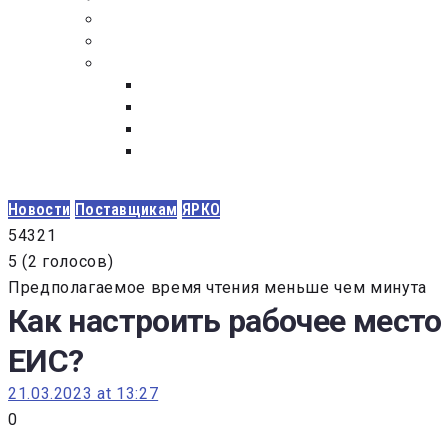
ПОСТАВЩИКАМ
ОБСУЖДЕНИЕ
ДОКУМЕНТЫ
РЕЕСТР ЛИЦ УВОЛЕННЫХ В СВЯЗИ С УТ
ЗАКОН “О ПРОТИВОДЕЙСТВИИ КОРРУПЦИ
ЗАКОН О ЗАКУПКАХ N 223-ФЗ
ФЕДЕРАЛЬНЫЙ ЗАКОН “О КОНТРАКТНОЙ 
ГОСУДАРСТВЕННЫХ И МУНИЦИПАЛЬНЫХ Н
Новости
Поставщикам
ЯРКО
5
4
3
2
1
5
(
2 голосов
)
Предполагаемое время чтения меньше чем минута
Как настроить рабочее место
ЕИС?
21.03.2023 at 13:27
0