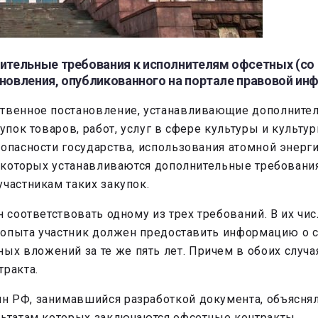
ительные требования к исполнителям офсетных (с
ановления, опубликованного на портале правовой ин
ственное постановление, устанавливающие дополнител
упок товаров, работ, услуг в сфере культуры и культу
опасности государства, использования атомной энерги
ов которых устанавливаются дополнительные требован
частникам таких закупок.
н соответствовать одному из трех требований. В их чи
го опыта участник должен предоставить информацию о 
 вложений за те же пять лет. Причем в обоих случая
тракта.
н РФ, занимавшийся разработкой документа, объясня
ультатам которых заключаются офсетные контракты