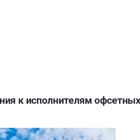
РАТОЙ ДОВЕРИЯ
И” N 273-ФЗ
СИСТЕМЕ В СФЕРЕ ЗАКУПОК ТОВАРОВ, РАБОТ, УСЛУГ ДЛЯ 
УЖД” ОТ 05.04.2013 N 44-ФЗ
ния к исполнителям офсетных