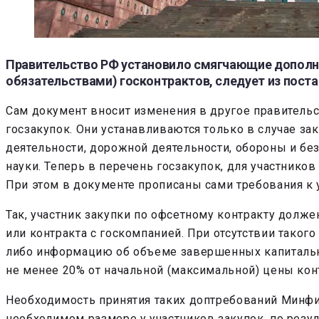
Правительство РФ установило смягчающие дополн
обязательствами) госконтрактов, следует из пост
Сам документ вносит изменения в другое правитель
госзакупок. Они устанавливаются только в случае зак
деятельности, дорожной деятельности, обороны и без
науки. Теперь в перечень госзакупок, для участник
При этом в документе прописаны сами требования к у
Так, участник закупки по офсетному контракту долже
или контракта с госкомпанией. При отсутствии тако
либо информацию об объеме завершенных капитальных
не менее 20% от начальной (максимальной) цены кон
Необходимость принятия таких доптребований Минфи
необходимом размере у участников закупок, по рез