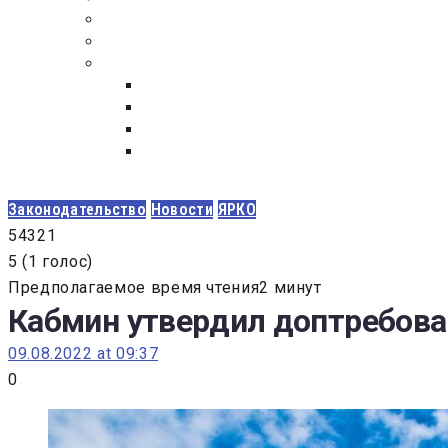
ПОСТАВЩИКАМ
ОБСУЖДЕНИЕ
ДОКУМЕНТЫ
РЕЕСТР ЛИЦ УВОЛЕННЫХ В СВЯЗИ С УТ
ЗАКОН “О ПРОТИВОДЕЙСТВИИ КОРРУПЦИ
ЗАКОН О ЗАКУПКАХ N 223-ФЗ
ФЕДЕРАЛЬНЫЙ ЗАКОН “О КОНТРАКТНОЙ 
ГОСУДАРСТВЕННЫХ И МУНИЦИПАЛЬНЫХ Н
Законодательство
Новости
ЯРКО
5
4
3
2
1
5
(
1 голос
)
Предполагаемое время чтения2 минут
Кабмин утвердил доптребова
09.08.2022 at 09:37
0