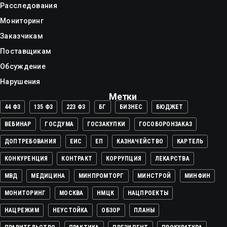
Расследования
Мониторинг
Заказчикам
Поставщикам
Обсуждение
Нарушения
Метки
44 ФЗ
135 ФЗ
223 ФЗ
БГ
БИЗНЕС
БЮДЖЕТ
ВЕБИНАР
ГОСДУМА
ГОСЗАКУПКИ
ГОСОБОРОНЗАКАЗ
ДОПТРЕБОВАНИЯ
ЕИС
ЕП
КАЗНАЧЕЙСТВО
КАРТЕЛЬ
КОНКУРЕНЦИЯ
КОНТРАКТ
КОРРУПЦИЯ
ЛЕКАРСТВА
МВД
МЕДИЦИНА
МИНПРОМТОРГ
МИНСТРОЙ
МИНФИН
МОНИТОРИНГ
МОСКВА
НМЦК
НАЦПРОЕКТЫ
НАЦРЕЖИМ
НЕУСТОЙКА
ОБЗОР
ПЛАНЫ