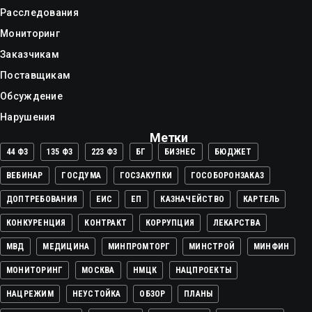
Расследования
Мониторинг
Заказчикам
Поставщикам
Обсуждение
Нарушения
Метки
44 ФЗ
135 ФЗ
223 ФЗ
БГ
БИЗНЕС
БЮДЖЕТ
ВЕБИНАР
ГОСДУМА
ГОСЗАКУПКИ
ГОСОБОРОНЗАКАЗ
ДОПТРЕБОВАНИЯ
ЕИС
ЕП
КАЗНАЧЕЙСТВО
КАРТЕЛЬ
КОНКУРЕНЦИЯ
КОНТРАКТ
КОРРУПЦИЯ
ЛЕКАРСТВА
МВД
МЕДИЦИНА
МИНПРОМТОРГ
МИНСТРОЙ
МИНФИН
МОНИТОРИНГ
МОСКВА
НМЦК
НАЦПРОЕКТЫ
НАЦРЕЖИМ
НЕУСТОЙКА
ОБЗОР
ПЛАНЫ