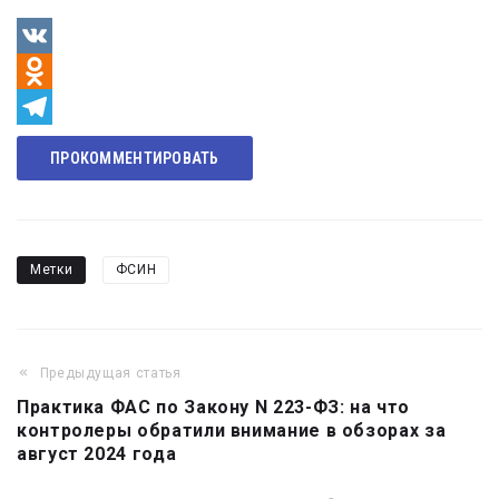
VK
Odnoklassniki
Telegram
ПРОКОММЕНТИРОВАТЬ
Метки
ФСИН
Предыдущая статья
Навигация
Практика ФАС по Закону N 223-ФЗ: на что
по
контролеры обратили внимание в обзорах за
записям
август 2024 года