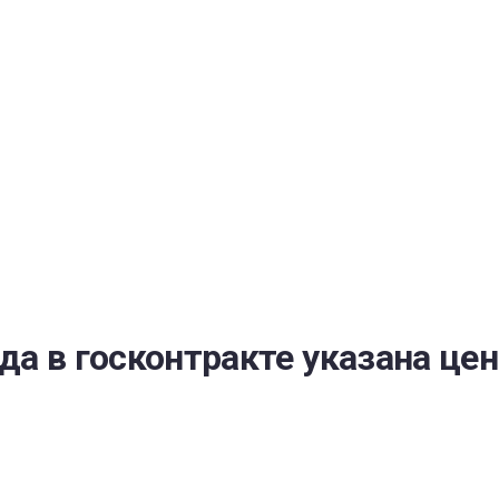
РАТОЙ ДОВЕРИЯ
И” N 273-ФЗ
СИСТЕМЕ В СФЕРЕ ЗАКУПОК ТОВАРОВ, РАБОТ, УСЛУГ ДЛЯ 
УЖД” ОТ 05.04.2013 N 44-ФЗ
да в госконтракте указана цен