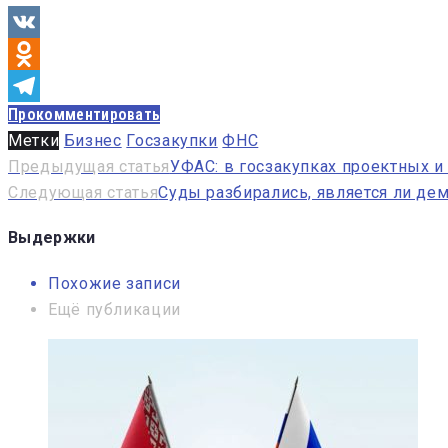
VK
Odnoklassniki
Прокомментировать
Telegram
Метки
Бизнес
Госзакупки
ФНС
Навигация
Предыдущая статья
УФАС: в госзакупках проектных и
Следующая статья
Суды разбирались, является ли де
по
записям
Выдержки
Похожие записи
Ещё публикации