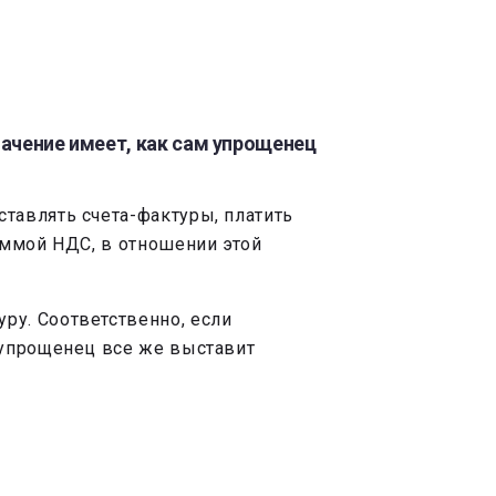
начение имеет, как сам упрощенец
тавлять счета-фактуры, платить
уммой НДС, в отношении этой
ру. Соответственно, если
а упрощенец все же выставит