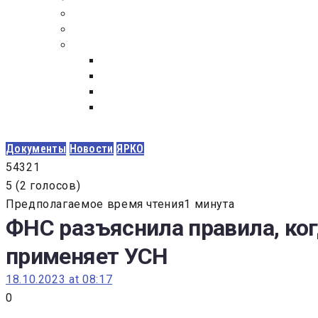
ПОСТАВЩИКАМ
ОБСУЖДЕНИЕ
ДОКУМЕНТЫ
РЕЕСТР ЛИЦ УВОЛЕННЫХ В СВЯЗИ С УТ
ЗАКОН “О ПРОТИВОДЕЙСТВИИ КОРРУПЦИ
ЗАКОН О ЗАКУПКАХ N 223-ФЗ
ФЕДЕРАЛЬНЫЙ ЗАКОН “О КОНТРАКТНОЙ 
ГОСУДАРСТВЕННЫХ И МУНИЦИПАЛЬНЫХ Н
Документы
Новости
ЯРКО
5
4
3
2
1
5
(
2 голосов
)
Предполагаемое время чтения1 минута
ФНС разъяснила правила, ког
применяет УСН
18.10.2023 at 08:17
0