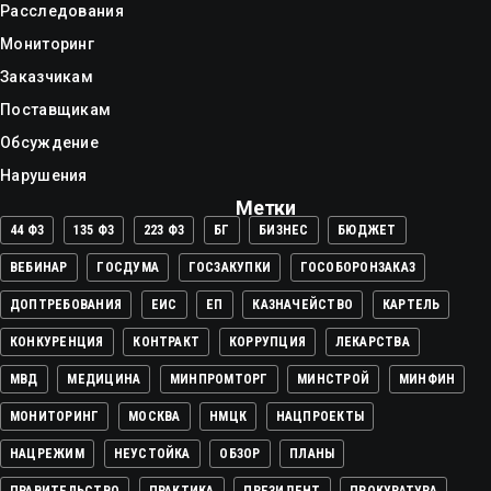
Расследования
Мониторинг
Заказчикам
Поставщикам
Обсуждение
Нарушения
Метки
44 ФЗ
135 ФЗ
223 ФЗ
БГ
БИЗНЕС
БЮДЖЕТ
ВЕБИНАР
ГОСДУМА
ГОСЗАКУПКИ
ГОСОБОРОНЗАКАЗ
ДОПТРЕБОВАНИЯ
ЕИС
ЕП
КАЗНАЧЕЙСТВО
КАРТЕЛЬ
КОНКУРЕНЦИЯ
КОНТРАКТ
КОРРУПЦИЯ
ЛЕКАРСТВА
МВД
МЕДИЦИНА
МИНПРОМТОРГ
МИНСТРОЙ
МИНФИН
МОНИТОРИНГ
МОСКВА
НМЦК
НАЦПРОЕКТЫ
НАЦРЕЖИМ
НЕУСТОЙКА
ОБЗОР
ПЛАНЫ
ПРАВИТЕЛЬСТВО
ПРАКТИКА
ПРЕЗИДЕНТ
ПРОКУРАТУРА