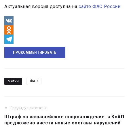
Актуальная версия доступна на
сайте ФАС России
.
VK
Odnoklassniki
Telegram
ПРОКОММЕНТИРОВАТЬ
Метки
ФАС
Предыдущая статья
Навигация
Штраф за казначейское сопровождение: в КоАП
по
предложено внести новые составы нарушений
записям