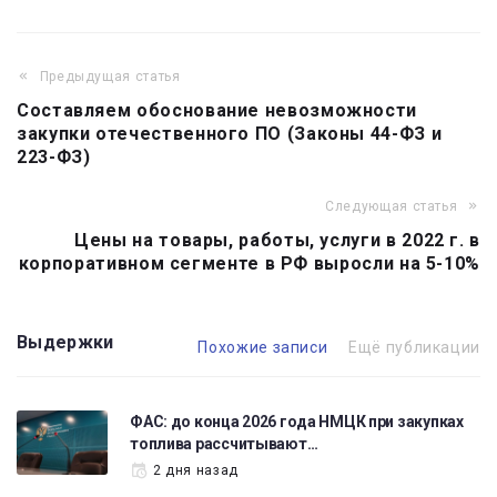
Предыдущая статья
Навигация
Составляем обоснование невозможности
по
закупки отечественного ПО (Законы 44-ФЗ и
записям
223-ФЗ)
Следующая статья
Цены на товары, работы, услуги в 2022 г. в
корпоративном сегменте в РФ выросли на 5-10%
Выдержки
Похожие записи
Ещё публикации
ФАС: до конца 2026 года НМЦК при закупках
топлива рассчитывают…
2 дня назад