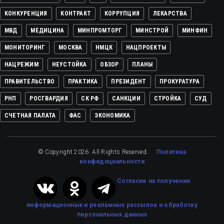
КОНКУРЕНЦИЯ
КОНТРАКТ
КОРРУПЦИЯ
ЛЕКАРСТВА
МВД
МЕДИЦИНА
МИНПРОМТОРГ
МИНСТРОЙ
МИНФИН
МОНИТОРИНГ
МОСКВА
НМЦК
НАЦПРОЕКТЫ
НАЦРЕЖИМ
НЕУСТОЙКА
ОБЗОР
ПЛАНЫ
ПРАВИТЕЛЬСТВО
ПРАКТИКА
ПРЕЗИДЕНТ
ПРОКУРАТУРА
РНП
РОСГВАРДИЯ
СК РФ
САНКЦИИ
СТРОЙКА
СУД
СЧЕТНАЯ ПАЛАТА
ФАС
ЭКОНОМИКА
© Copyright 2026. All Rights Reserved.
Политика
конфидициальности
Cогласие на получение
информационных и рекламных рассылок
и обработку
персональных данных