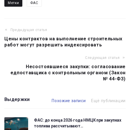
Метки
ФАС
Предыдущая статья
Навигация
Цены контрактов на выполнение строительных
по
работ могут разрешить индексировать
записям
Следующая статья
Несостоявшиеся закупки: согласование
едпоставщика с контрольным органом (Закон
№ 44-ФЗ)
Выдержки
Похожие записи
Ещё публикации
ФАС: до конца 2026 года НМЦК при закупках
топлива рассчитывают…