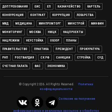
ДОПТРЕБОВАНИЯ
ЕИС
ЕП
КАЗНАЧЕЙСТВО
КАРТЕЛЬ
КОНКУРЕНЦИЯ
КОНТРАКТ
КОРРУПЦИЯ
ЛЕКАРСТВА
МВД
МЕДИЦИНА
МИНПРОМТОРГ
МИНСТРОЙ
МИНФИН
МОНИТОРИНГ
МОСКВА
НМЦК
НАЦПРОЕКТЫ
НАЦРЕЖИМ
НЕУСТОЙКА
ОБЗОР
ПЛАНЫ
ПРАВИТЕЛЬСТВО
ПРАКТИКА
ПРЕЗИДЕНТ
ПРОКУРАТУРА
РНП
РОСГВАРДИЯ
СК РФ
САНКЦИИ
СТРОЙКА
СУД
СЧЕТНАЯ ПАЛАТА
ФАС
ЭКОНОМИКА
© Copyright 2026. All Rights Reserved.
Политика
конфидициальности
Cогласие на получение
информационных и рекламных рассылок
и обработку