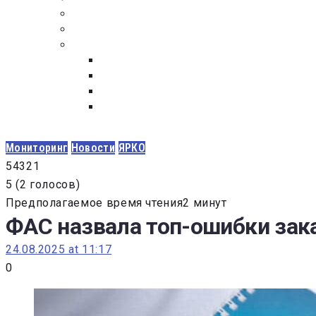
ПОСТАВЩИКАМ
ОБСУЖДЕНИЕ
ДОКУМЕНТЫ
РЕЕСТР ЛИЦ УВОЛЕННЫХ В СВЯЗИ С УТ
ЗАКОН “О ПРОТИВОДЕЙСТВИИ КОРРУПЦИ
ЗАКОН О ЗАКУПКАХ N 223-ФЗ
ФЕДЕРАЛЬНЫЙ ЗАКОН “О КОНТРАКТНОЙ 
ГОСУДАРСТВЕННЫХ И МУНИЦИПАЛЬНЫХ Н
Мониторинг
Новости
ЯРКО
5
4
3
2
1
5
(
2 голосов
)
Предполагаемое время чтения2 минут
ФАС назвала топ-ошибки зак
24.08.2025 at 11:17
0