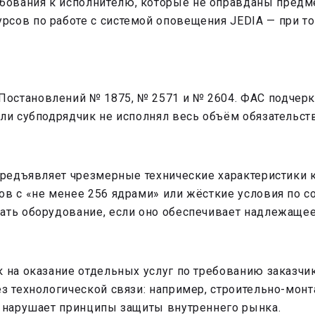
ования к исполнителю, которые не оправданы предмет
сов по работе с системой оповещения JEDIA — при то
остановлений № 1875, № 2571 и № 2604. ФАС подчерк
ли субподрядчик не исполнял весь объём обязательств
 предъявляет чрезмерные технические характеристики
ов с «не менее 256 ядрами» или жёсткие условия по с
ать оборудование, если оно обеспечивает надлежащее
 на оказание отдельных услуг по требованию заказчик
ез технологической связи: например, строительно-мон
и нарушает принципы защиты внутреннего рынка.