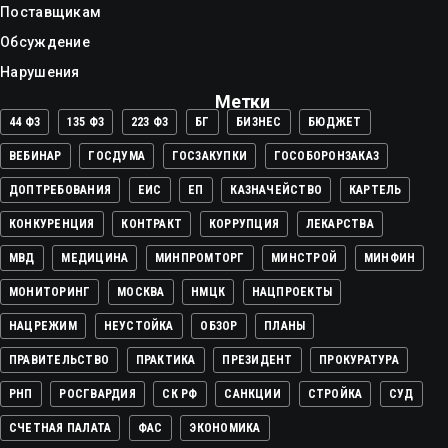
Поставщикам
Обсуждение
Нарушения
Метки
44 ФЗ
135 ФЗ
223 ФЗ
БГ
БИЗНЕС
БЮДЖЕТ
ВЕБИНАР
ГОСДУМА
ГОСЗАКУПКИ
ГОСОБОРОНЗАКАЗ
ДОПТРЕБОВАНИЯ
ЕИС
ЕП
КАЗНАЧЕЙСТВО
КАРТЕЛЬ
КОНКУРЕНЦИЯ
КОНТРАКТ
КОРРУПЦИЯ
ЛЕКАРСТВА
МВД
МЕДИЦИНА
МИНПРОМТОРГ
МИНСТРОЙ
МИНФИН
МОНИТОРИНГ
МОСКВА
НМЦК
НАЦПРОЕКТЫ
НАЦРЕЖИМ
НЕУСТОЙКА
ОБЗОР
ПЛАНЫ
ПРАВИТЕЛЬСТВО
ПРАКТИКА
ПРЕЗИДЕНТ
ПРОКУРАТУРА
РНП
РОСГВАРДИЯ
СК РФ
САНКЦИИ
СТРОЙКА
СУД
СЧЕТНАЯ ПАЛАТА
ФАС
ЭКОНОМИКА