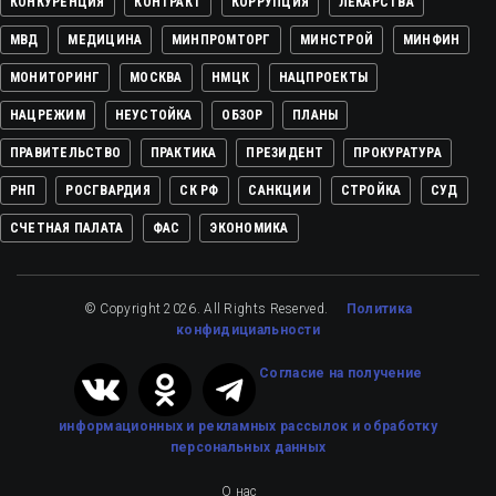
КОНКУРЕНЦИЯ
КОНТРАКТ
КОРРУПЦИЯ
ЛЕКАРСТВА
МВД
МЕДИЦИНА
МИНПРОМТОРГ
МИНСТРОЙ
МИНФИН
МОНИТОРИНГ
МОСКВА
НМЦК
НАЦПРОЕКТЫ
НАЦРЕЖИМ
НЕУСТОЙКА
ОБЗОР
ПЛАНЫ
ПРАВИТЕЛЬСТВО
ПРАКТИКА
ПРЕЗИДЕНТ
ПРОКУРАТУРА
РНП
РОСГВАРДИЯ
СК РФ
САНКЦИИ
СТРОЙКА
СУД
СЧЕТНАЯ ПАЛАТА
ФАС
ЭКОНОМИКА
© Copyright 2026. All Rights Reserved.
Политика
конфидициальности
Cогласие на получение
информационных и рекламных рассылок
и обработку
персональных данных
О нас