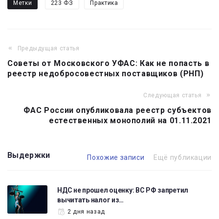
Метки
223 ФЗ
Практика
Предыдущая статья
Навигация
Советы от Московского УФАС: Как не попасть в
по
реестр недобросовестных поставщиков (РНП)
записям
Следующая статья
ФАС России опубликовала реестр субъектов
естественных монополий на 01.11.2021
Выдержки
Похожие записи
Ещё публикации
НДС не прошел оценку: ВС РФ запретил
вычитать налог из…
2 дня назад