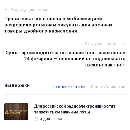
Предыдущая статья
Навигация
Правительство в связи с мобилизацией
по
разрешило регионам закупать для военных
записям
товары двойного назначения
Следующая статья
Суды: производитель остановил поставки после
24 февраля — оснований не подписывать
госконтракт нет
Выдержки
Похожие записи
Ещё публикации
Для российской радиоэлектроники хотят
запретить смешанные лоты
3 дня назад