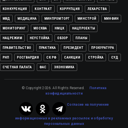
КОНКУРЕНЦИЯ
КОНТРАКТ
КОРРУПЦИЯ
ЛЕКАРСТВА
МВД
МЕДИЦИНА
МИНПРОМТОРГ
МИНСТРОЙ
МИНФИН
МОНИТОРИНГ
МОСКВА
НМЦК
НАЦПРОЕКТЫ
НАЦРЕЖИМ
НЕУСТОЙКА
ОБЗОР
ПЛАНЫ
ПРАВИТЕЛЬСТВО
ПРАКТИКА
ПРЕЗИДЕНТ
ПРОКУРАТУРА
РНП
РОСГВАРДИЯ
СК РФ
САНКЦИИ
СТРОЙКА
СУД
СЧЕТНАЯ ПАЛАТА
ФАС
ЭКОНОМИКА
© Copyright 2026. All Rights Reserved.
Политика
конфидициальности
Cогласие на получение
информационных и рекламных рассылок
и обработку
персональных данных