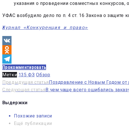
указания о проведении совместных конкурсов, о
УФАС возбудило дело по п. 4 ст. 16 Закона о защите 
Журнал «Конкуренция и право»
VK
Odnoklassniki
Прокомментировать
Telegram
Метки
135 ФЗ
Обзор
Навигация
Предыдущая статья
Поздравление с Новым Годом от 
Следующая статья
В чем чаще всего ошибались заказ
по
записям
Выдержки
Похожие записи
Ещё публикации