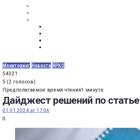
ПОСТАВЩИКАМ
ОБСУЖДЕНИЕ
ДОКУМЕНТЫ
РЕЕСТР ЛИЦ УВОЛЕННЫХ В СВЯЗИ С УТ
ЗАКОН “О ПРОТИВОДЕЙСТВИИ КОРРУПЦИ
ЗАКОН О ЗАКУПКАХ N 223-ФЗ
ФЕДЕРАЛЬНЫЙ ЗАКОН “О КОНТРАКТНОЙ 
ГОСУДАРСТВЕННЫХ И МУНИЦИПАЛЬНЫХ Н
Мониторинг
Новости
ЯРКО
5
4
3
2
1
5
(
2 голосов
)
Предполагаемое время чтения1 минута
Дайджест решений по статье 
01.01.2024 at 17:06
0