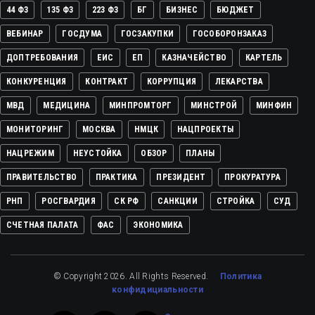
44 ФЗ
135 ФЗ
223 ФЗ
БГ
БИЗНЕС
БЮДЖЕТ
ВЕБИНАР
ГОСДУМА
ГОСЗАКУПКИ
ГОСОБОРОНЗАКАЗ
ДОПТРЕБОВАНИЯ
ЕИС
ЕП
КАЗНАЧЕЙСТВО
КАРТЕЛЬ
КОНКУРЕНЦИЯ
КОНТРАКТ
КОРРУПЦИЯ
ЛЕКАРСТВА
МВД
МЕДИЦИНА
МИНПРОМТОРГ
МИНСТРОЙ
МИНФИН
МОНИТОРИНГ
МОСКВА
НМЦК
НАЦПРОЕКТЫ
НАЦРЕЖИМ
НЕУСТОЙКА
ОБЗОР
ПЛАНЫ
ПРАВИТЕЛЬСТВО
ПРАКТИКА
ПРЕЗИДЕНТ
ПРОКУРАТУРА
РНП
РОСГВАРДИЯ
СК РФ
САНКЦИИ
СТРОЙКА
СУД
СЧЕТНАЯ ПАЛАТА
ФАС
ЭКОНОМИКА
© Copyright 2026. All Rights Reserved.
Политика
конфидициальности