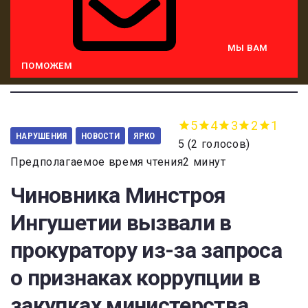
МЫ ВАМ
ПОМОЖЕМ
5
4
3
2
1
НАРУШЕНИЯ
НОВОСТИ
ЯРКО
5
(
2 голосов
)
Предполагаемое время чтения2 минут
Чиновника Минстроя
Ингушетии вызвали в
прокуратору из-за запроса
о признаках коррупции в
закупках министерства