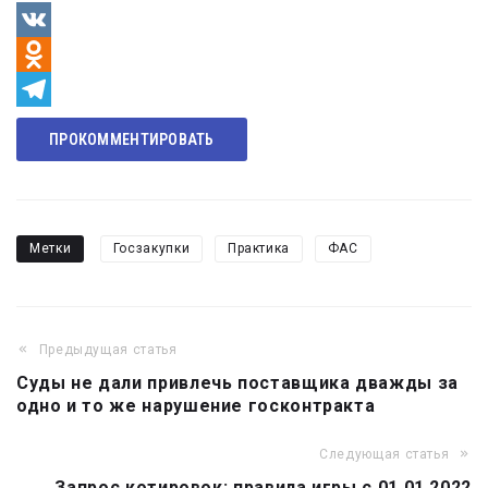
VK
Odnoklassniki
Telegram
ПРОКОММЕНТИРОВАТЬ
Метки
Госзакупки
Практика
ФАС
Предыдущая статья
Навигация
Суды не дали привлечь поставщика дважды за
по
одно и то же нарушение госконтракта
записям
Следующая статья
Запрос котировок: правила игры с 01.01.2022