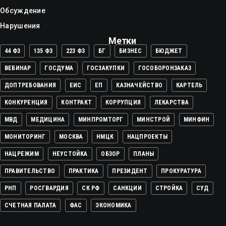
Обсуждение
Нарушения
Метки
44 ФЗ
135 ФЗ
223 ФЗ
БГ
БИЗНЕС
БЮДЖЕТ
ВЕБИНАР
ГОСДУМА
ГОСЗАКУПКИ
ГОСОБОРОНЗАКАЗ
ДОПТРЕБОВАНИЯ
ЕИС
ЕП
КАЗНАЧЕЙСТВО
КАРТЕЛЬ
КОНКУРЕНЦИЯ
КОНТРАКТ
КОРРУПЦИЯ
ЛЕКАРСТВА
МВД
МЕДИЦИНА
МИНПРОМТОРГ
МИНСТРОЙ
МИНФИН
МОНИТОРИНГ
МОСКВА
НМЦК
НАЦПРОЕКТЫ
НАЦРЕЖИМ
НЕУСТОЙКА
ОБЗОР
ПЛАНЫ
ПРАВИТЕЛЬСТВО
ПРАКТИКА
ПРЕЗИДЕНТ
ПРОКУРАТУРА
РНП
РОСГВАРДИЯ
СК РФ
САНКЦИИ
СТРОЙКА
СУД
СЧЕТНАЯ ПАЛАТА
ФАС
ЭКОНОМИКА