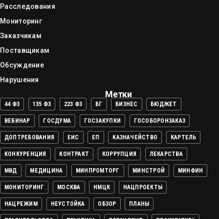
Расследования
Мониторинг
Заказчикам
Поставщикам
Обсуждение
Нарушения
Метки
44 ФЗ
135 ФЗ
223 ФЗ
БГ
БИЗНЕС
БЮДЖЕТ
ВЕБИНАР
ГОСДУМА
ГОСЗАКУПКИ
ГОСОБОРОНЗАКАЗ
ДОПТРЕБОВАНИЯ
ЕИС
ЕП
КАЗНАЧЕЙСТВО
КАРТЕЛЬ
КОНКУРЕНЦИЯ
КОНТРАКТ
КОРРУПЦИЯ
ЛЕКАРСТВА
МВД
МЕДИЦИНА
МИНПРОМТОРГ
МИНСТРОЙ
МИНФИН
МОНИТОРИНГ
МОСКВА
НМЦК
НАЦПРОЕКТЫ
НАЦРЕЖИМ
НЕУСТОЙКА
ОБЗОР
ПЛАНЫ