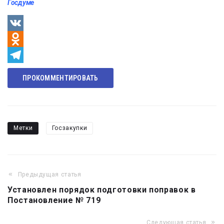
Госдуме
VK
Odnoklassniki
Telegram
ПРОКОММЕНТИРОВАТЬ
Метки
Госзакупки
Предыдущая статья
Навигация
Установлен порядок подготовки поправок в
по
Постановление № 719
записям
Следующая статья