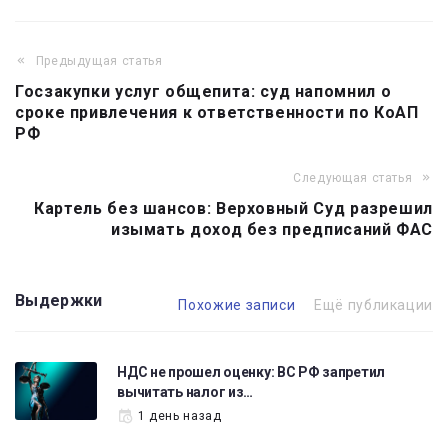
Предыдущая статья
Навигация
Госзакупки услуг общепита: суд напомнил о
по
сроке привлечения к ответственности по КоАП
записям
РФ
Следующая статья
Картель без шансов: Верховный Суд разрешил
изымать доход без предписаний ФАС
Выдержки
Похожие записи
Ещё публикации
НДС не прошел оценку: ВС РФ запретил
вычитать налог из…
1 день назад