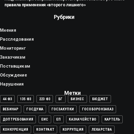
правила применения «второго лишнего»
Рубрики
Мнения
Расследования
Мониторинг
Заказчикам
Поставщикам
Обсуждение
Нарушения
Метки
44 ФЗ
135 ФЗ
223 ФЗ
БГ
БИЗНЕС
БЮДЖЕТ
ВЕБИНАР
ГОСДУМА
ГОСЗАКУПКИ
ГОСОБОРОНЗАКАЗ
ДОПТРЕБОВАНИЯ
ЕИС
ЕП
КАЗНАЧЕЙСТВО
КАРТЕЛЬ
КОНКУРЕНЦИЯ
КОНТРАКТ
КОРРУПЦИЯ
ЛЕКАРСТВА