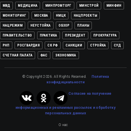
МВД
МЕДИЦИНА
МИНПРОМТОРГ
МИНСТРОЙ
МИНФИН
МОНИТОРИНГ
МОСКВА
НМЦК
НАЦПРОЕКТЫ
НАЦРЕЖИМ
НЕУСТОЙКА
ОБЗОР
ПЛАНЫ
ПРАВИТЕЛЬСТВО
ПРАКТИКА
ПРЕЗИДЕНТ
ПРОКУРАТУРА
РНП
РОСГВАРДИЯ
СК РФ
САНКЦИИ
СТРОЙКА
СУД
СЧЕТНАЯ ПАЛАТА
ФАС
ЭКОНОМИКА
© Copyright 2026. All Rights Reserved.
Политика
конфидициальности
Cогласие на получение
информационных и рекламных рассылок
и обработку
персональных данных
О нас