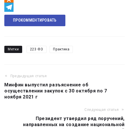
Odnoklassniki
Telegram
ПРОКОММЕНТИРОВАТЬ
Метки
223 ФЗ
Практика
Предыдущая статья
Навигация
Минфин выпустил разъяснение об
по
осуществлении закупок с 30 октября по 7
записям
ноября 2021 г
Следующая статья
Президент утвердил ряд поручений,
направленных на создание национальной