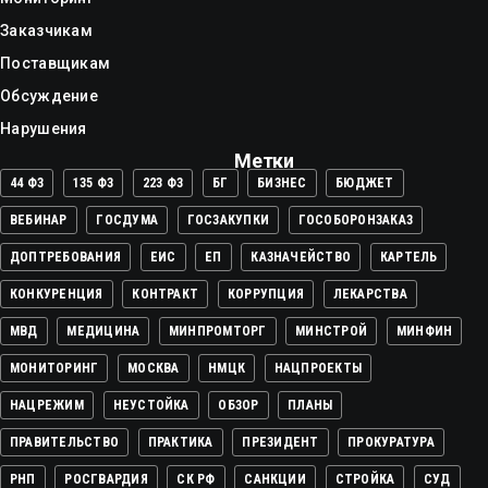
Заказчикам
Поставщикам
Обсуждение
Нарушения
Метки
44 ФЗ
135 ФЗ
223 ФЗ
БГ
БИЗНЕС
БЮДЖЕТ
ВЕБИНАР
ГОСДУМА
ГОСЗАКУПКИ
ГОСОБОРОНЗАКАЗ
ДОПТРЕБОВАНИЯ
ЕИС
ЕП
КАЗНАЧЕЙСТВО
КАРТЕЛЬ
КОНКУРЕНЦИЯ
КОНТРАКТ
КОРРУПЦИЯ
ЛЕКАРСТВА
МВД
МЕДИЦИНА
МИНПРОМТОРГ
МИНСТРОЙ
МИНФИН
МОНИТОРИНГ
МОСКВА
НМЦК
НАЦПРОЕКТЫ
НАЦРЕЖИМ
НЕУСТОЙКА
ОБЗОР
ПЛАНЫ
ПРАВИТЕЛЬСТВО
ПРАКТИКА
ПРЕЗИДЕНТ
ПРОКУРАТУРА
РНП
РОСГВАРДИЯ
СК РФ
САНКЦИИ
СТРОЙКА
СУД