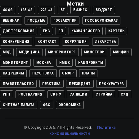
Метки
44 ФЗ
135 ФЗ
223 ФЗ
БГ
БИЗНЕС
БЮДЖЕТ
ВЕБИНАР
ГОСДУМА
ГОСЗАКУПКИ
ГОСОБОРОНЗАКАЗ
ДОПТРЕБОВАНИЯ
ЕИС
ЕП
КАЗНАЧЕЙСТВО
КАРТЕЛЬ
КОНКУРЕНЦИЯ
КОНТРАКТ
КОРРУПЦИЯ
ЛЕКАРСТВА
МВД
МЕДИЦИНА
МИНПРОМТОРГ
МИНСТРОЙ
МИНФИН
МОНИТОРИНГ
МОСКВА
НМЦК
НАЦПРОЕКТЫ
НАЦРЕЖИМ
НЕУСТОЙКА
ОБЗОР
ПЛАНЫ
ПРАВИТЕЛЬСТВО
ПРАКТИКА
ПРЕЗИДЕНТ
ПРОКУРАТУРА
РНП
РОСГВАРДИЯ
СК РФ
САНКЦИИ
СТРОЙКА
СУД
СЧЕТНАЯ ПАЛАТА
ФАС
ЭКОНОМИКА
© Copyright 2026. All Rights Reserved.
Политика
конфидициальности