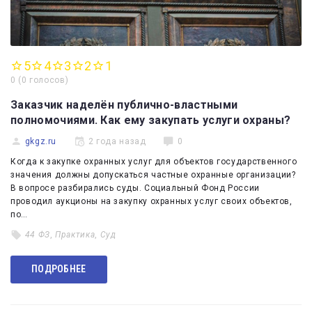
5
4
3
2
1
0
(
0 голосов
)
Заказчик наделён публично-властными
полномочиями. Как ему закупать услуги охраны?
gkgz.ru
2 года назад
0
Когда к закупке охранных услуг для объектов государственного
значения должны допускаться частные охранные организации?
В вопросе разбирались суды. Социальный Фонд России
проводил аукционы на закупку охранных услуг своих объектов,
по…
44 ФЗ
,
Практика
,
Суд
ПОДРОБНЕЕ