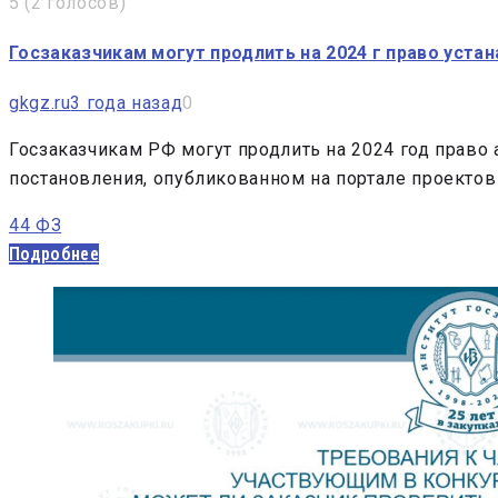
5
(
2 голосов
)
Госзаказчикам могут продлить на 2024 г право уста
gkgz.ru
3 года назад
0
Госзаказчикам РФ могут продлить на 2024 год право 
постановления, опубликованном на портале проекто
44 ФЗ
Подробнее