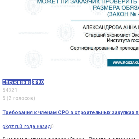
Обсуждение
ЯРКО
5
4
3
2
1
5
(
2 голосов
)
Требования к членам СРО в строительных закупках по 
gkgz.ru
3 года назад
0