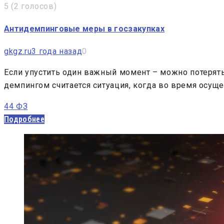
5
(
2 голосов
)
Антидемпинговые меры в госзакупках
gkgz.ru
3 года назад
0
Если упустить один важный момент – можно потерять 
демпингом считается ситуация, когда во время осущ
44 ФЗ
Подробнее