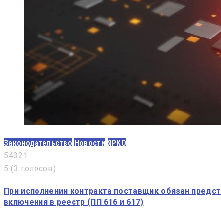
Законодательство
Новости
ЯРКО
5
4
3
2
1
5
(
3 голосов
)
При исполнении контракта поставщик обязан предс
включения в реестр (ПП 616 и 617)