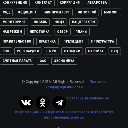
КОНКУРЕНЦИЯ
КОНТРАКТ
КОРРУПЦИЯ
ЛЕКАРСТВА
МВД
МЕДИЦИНА
МИНПРОМТОРГ
МИНСТРОЙ
МИНФИН
МОНИТОРИНГ
МОСКВА
НМЦК
НАЦПРОЕКТЫ
НАЦРЕЖИМ
НЕУСТОЙКА
ОБЗОР
ПЛАНЫ
ПРАВИТЕЛЬСТВО
ПРАКТИКА
ПРЕЗИДЕНТ
ПРОКУРАТУРА
РНП
РОСГВАРДИЯ
СК РФ
САНКЦИИ
СТРОЙКА
СУД
СЧЕТНАЯ ПАЛАТА
ФАС
ЭКОНОМИКА
© Copyright 2026. All Rights Reserved.
Политика
конфидициальности
Cогласие на получение
информационных и рекламных рассылок
и обработку
персональных данных