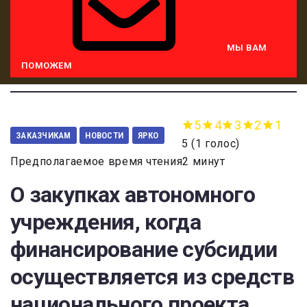
МЫ ВАМ
ПОМОЖЕМ
5
4
3
2
1
ЗАКАЗЧИКАМ
НОВОСТИ
ЯРКО
5
(
1 голос
)
Предполагаемое время чтения2 минут
О закупках автономного
учреждения, когда
финансирование субсидии
осуществляется из средств
национального проекта