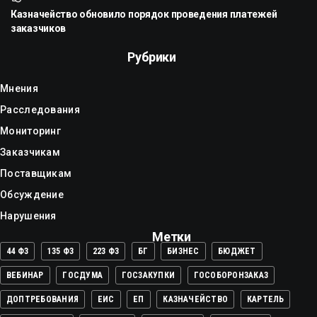
Казначейство обновило порядок проведения платежей
заказчиков
Рубрики
Мнения
Расследования
Мониторинг
Заказчикам
Поставщикам
Обсуждение
Нарушения
Метки
44 ФЗ
135 ФЗ
223 ФЗ
БГ
БИЗНЕС
БЮДЖЕТ
ВЕБИНАР
ГОСДУМА
ГОСЗАКУПКИ
ГОСОБОРОНЗАКАЗ
ДОПТРЕБОВАНИЯ
ЕИС
ЕП
КАЗНАЧЕЙСТВО
КАРТЕЛЬ