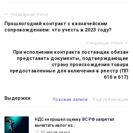
Предыдущая статья
Навигация
Прошлогодний контракт с казначейским
по
сопровождением: что учесть в 2023 году?
записям
Следующая статья
При исполнении контракта поставщик обязан
представить документы, подтверждающие
страну происхождения товара
предоставленные для включения в реестр (ПП
616 и 617)
Выдержки
Похожие записи
Ещё публикации
НДС не прошел оценку: ВС РФ запретил
вычитать налог из…
11 часов назад