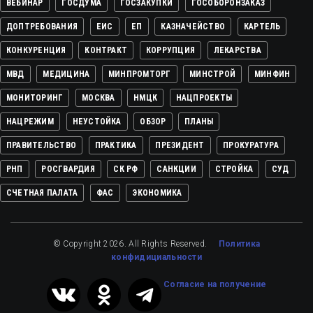
ВЕБИНАР
ГОСДУМА
ГОСЗАКУПКИ
ГОСОБОРОНЗАКАЗ
ДОПТРЕБОВАНИЯ
ЕИС
ЕП
КАЗНАЧЕЙСТВО
КАРТЕЛЬ
КОНКУРЕНЦИЯ
КОНТРАКТ
КОРРУПЦИЯ
ЛЕКАРСТВА
МВД
МЕДИЦИНА
МИНПРОМТОРГ
МИНСТРОЙ
МИНФИН
МОНИТОРИНГ
МОСКВА
НМЦК
НАЦПРОЕКТЫ
НАЦРЕЖИМ
НЕУСТОЙКА
ОБЗОР
ПЛАНЫ
ПРАВИТЕЛЬСТВО
ПРАКТИКА
ПРЕЗИДЕНТ
ПРОКУРАТУРА
РНП
РОСГВАРДИЯ
СК РФ
САНКЦИИ
СТРОЙКА
СУД
СЧЕТНАЯ ПАЛАТА
ФАС
ЭКОНОМИКА
© Copyright 2026. All Rights Reserved.
Политика
конфидициальности
Cогласие на получение