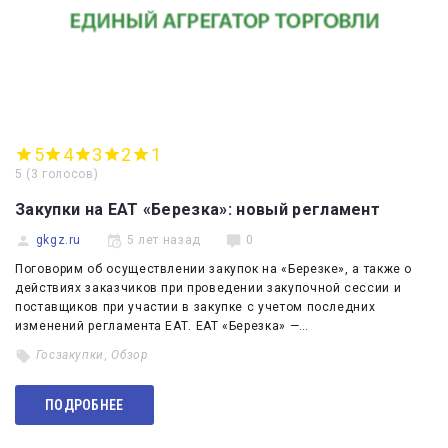
5
4
3
2
1
5
(
3 голосов
)
Закупки на ЕАТ «Березка»: новый регламент
gkgz.ru
5 лет назад
0
Поговорим об осуществлении закупок на «Березке», а также о
действиях заказчиков при проведении закупочной сессии и
поставщиков при участии в закупке с учетом последних
изменений регламента ЕАТ. ЕАТ «Березка» —…
Госзакупки
,
Обзор
ПОДРОБНЕЕ