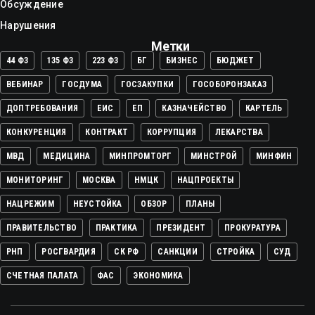
Обсуждение
Нарушения
Метки
44 ФЗ
135 ФЗ
223 ФЗ
БГ
БИЗНЕС
БЮДЖЕТ
ВЕБИНАР
ГОСДУМА
ГОСЗАКУПКИ
ГОСОБОРОНЗАКАЗ
ДОПТРЕБОВАНИЯ
ЕИС
ЕП
КАЗНАЧЕЙСТВО
КАРТЕЛЬ
КОНКУРЕНЦИЯ
КОНТРАКТ
КОРРУПЦИЯ
ЛЕКАРСТВА
МВД
МЕДИЦИНА
МИНПРОМТОРГ
МИНСТРОЙ
МИНФИН
МОНИТОРИНГ
МОСКВА
НМЦК
НАЦПРОЕКТЫ
НАЦРЕЖИМ
НЕУСТОЙКА
ОБЗОР
ПЛАНЫ
ПРАВИТЕЛЬСТВО
ПРАКТИКА
ПРЕЗИДЕНТ
ПРОКУРАТУРА
РНП
РОСГВАРДИЯ
СК РФ
САНКЦИИ
СТРОЙКА
СУД
СЧЕТНАЯ ПАЛАТА
ФАС
ЭКОНОМИКА