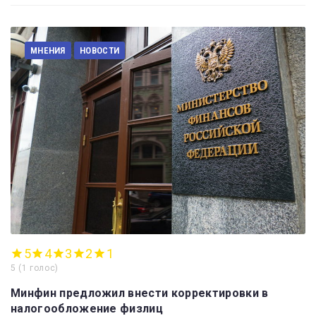
МНЕНИЯ
НОВОСТИ
5
4
3
2
1
5
(
1 голос
)
Минфин предложил внести корректировки в
налогообложение физлиц