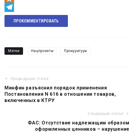
Odnoklassniki
Telegram
ПРОКОММЕНТИРОВАТЬ
Метки
Нацпроекты
Прокуратура
Предыдущая статья
Навигация
Минфин разъяснил порядок применения
по
Постановления N 616 в отношении товаров,
записям
включенных в КТРУ
Следующая статья
ФАС: Отсутствие надлежащим образом
оформленных ценников – нарушение