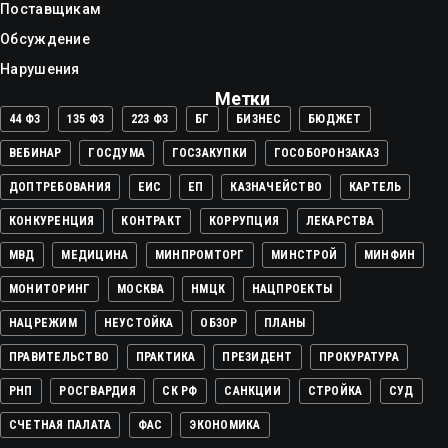
Поставщикам
Обсуждение
Нарушения
Метки
44 ФЗ
135 ФЗ
223 ФЗ
БГ
БИЗНЕС
БЮДЖЕТ
ВЕБИНАР
ГОСДУМА
ГОСЗАКУПКИ
ГОСОБОРОНЗАКАЗ
ДОПТРЕБОВАНИЯ
ЕИС
ЕП
КАЗНАЧЕЙСТВО
КАРТЕЛЬ
КОНКУРЕНЦИЯ
КОНТРАКТ
КОРРУПЦИЯ
ЛЕКАРСТВА
МВД
МЕДИЦИНА
МИНПРОМТОРГ
МИНСТРОЙ
МИНФИН
МОНИТОРИНГ
МОСКВА
НМЦК
НАЦПРОЕКТЫ
НАЦРЕЖИМ
НЕУСТОЙКА
ОБЗОР
ПЛАНЫ
ПРАВИТЕЛЬСТВО
ПРАКТИКА
ПРЕЗИДЕНТ
ПРОКУРАТУРА
РНП
РОСГВАРДИЯ
СК РФ
САНКЦИИ
СТРОЙКА
СУД
СЧЕТНАЯ ПАЛАТА
ФАС
ЭКОНОМИКА